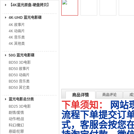
【4K蓝光原盘-硬盘拷贝】
4K-UHD 蓝光电影碟
4K 故事片
4K 动画片
4K 音乐类
4K 其他类
50G 蓝光电影碟
BD50 3D电影
BD50 故事片
BD50 动画片
BD50 音乐类
BD50 其它类
商品详情
商品评论
成
蓝光电影总分类
下单须知：
网站
BD25 3D电影
流程下单提交订单
剧情/爱情
动作/枪战
式，客服会按您
科幻/魔幻
悬疑/犯罪