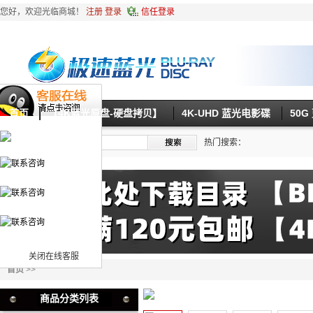
您好，欢迎光临商城！
注册
登录
信任登录
首页
【4K蓝光原盘-硬盘拷贝】
4K-UHD 蓝光电影碟
50
热门搜索：
关闭在线客服
首页
>>
商品分类列表