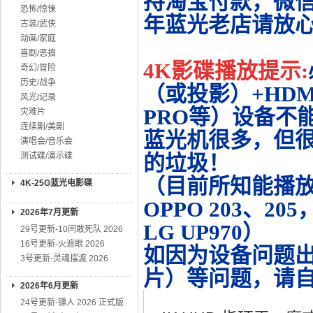
持淘宝付款，微
恐怖/惊悚
年蓝光老店请放
古装/武侠
动画/家庭
喜剧/恶搞
4K影碟播放提示:
奇幻/冒险
历史/战争
（或投影）+HDMI
风光/记录
PRO等）设备不
灾难片
连续剧/美剧
蓝光机很多，但很
演唱会/音乐会
测试碟/演示碟
的垃圾！
（目前所知能播放的机
4K-25G蓝光电影碟
OPPO 203、20
2026年7月更新
LG UP970）
29号更新-10间敢死队 2026
16号更新-火遮眼 2026
如因为设备问题
3号更新-灵魂摆渡 2026
片）等问题，请
2026年6月更新
24号更新-镖人 2026 正式版