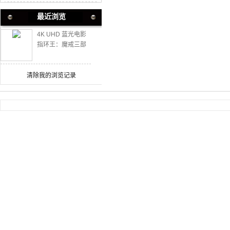
最近浏览
4K UHD 蓝光电影
指环王：魔戒三部
曲 6碟加长版 4K终
极版
清除我的浏览记录