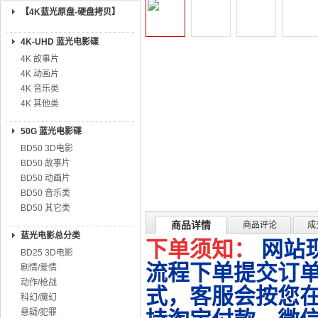
【4K蓝光原盘-硬盘拷贝】
4K-UHD 蓝光电影碟
4K 故事片
4K 动画片
4K 音乐类
4K 其他类
50G 蓝光电影碟
BD50 3D电影
BD50 故事片
BD50 动画片
BD50 音乐类
BD50 其它类
商品详情
商品评论
成
蓝光电影总分类
下单须知：
网站
BD25 3D电影
流程下单提交订单
剧情/爱情
动作/枪战
式，客服会按您
科幻/魔幻
悬疑/犯罪