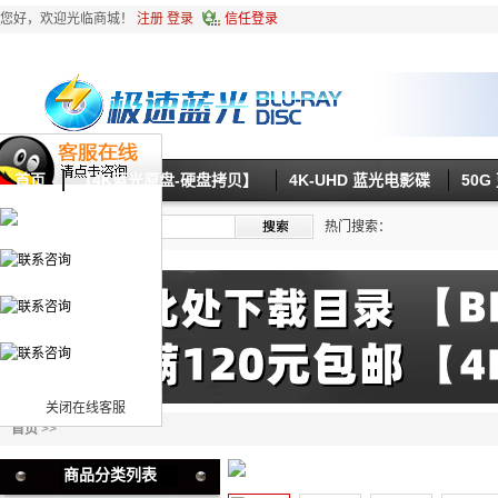
您好，欢迎光临商城！
注册
登录
信任登录
首页
【4K蓝光原盘-硬盘拷贝】
4K-UHD 蓝光电影碟
50
热门搜索：
关闭在线客服
首页
>>
商品分类列表