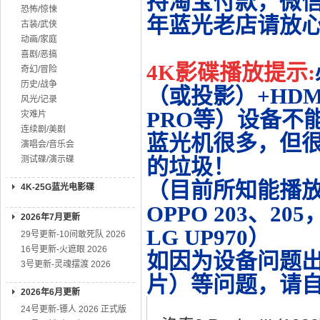
持淘宝付款，微
恐怖/惊悚
年蓝光老店请放
古装/武侠
动画/家庭
喜剧/恶搞
4K影碟播放提示:
奇幻/冒险
历史/战争
（或投影）+HDMI
风光/记录
PRO等）设备不
灾难片
连续剧/美剧
蓝光机很多，但很
演唱会/音乐会
测试碟/演示碟
的垃圾！
（目前所知能播放的机
4K-25G蓝光电影碟
OPPO 203、20
2026年7月更新
LG UP970）
29号更新-10间敢死队 2026
16号更新-火遮眼 2026
如因为设备问题
3号更新-灵魂摆渡 2026
片）等问题，请
2026年6月更新
24号更新-镖人 2026 正式版