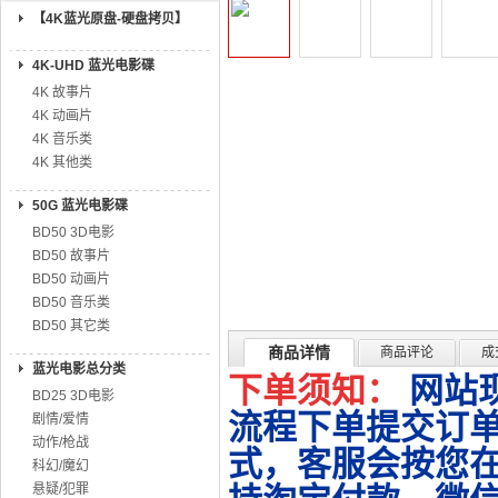
【4K蓝光原盘-硬盘拷贝】
4K-UHD 蓝光电影碟
4K 故事片
4K 动画片
4K 音乐类
4K 其他类
50G 蓝光电影碟
BD50 3D电影
BD50 故事片
BD50 动画片
BD50 音乐类
BD50 其它类
商品详情
商品评论
成
蓝光电影总分类
下单须知：
网站
BD25 3D电影
流程下单提交订单
剧情/爱情
动作/枪战
式，客服会按您
科幻/魔幻
悬疑/犯罪