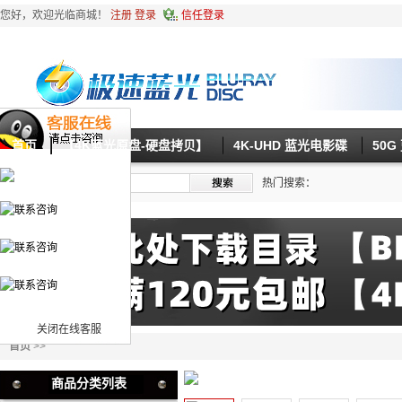
您好，欢迎光临商城！
注册
登录
信任登录
首页
【4K蓝光原盘-硬盘拷贝】
4K-UHD 蓝光电影碟
50
热门搜索：
关闭在线客服
首页
>>
商品分类列表