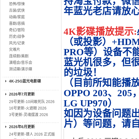
持淘宝付款，微
恐怖/惊悚
年蓝光老店请放
古装/武侠
动画/家庭
喜剧/恶搞
4K影碟播放提示:
奇幻/冒险
历史/战争
（或投影）+HDMI
风光/记录
PRO等）设备不
灾难片
连续剧/美剧
蓝光机很多，但很
演唱会/音乐会
测试碟/演示碟
的垃圾！
（目前所知能播放的机
4K-25G蓝光电影碟
OPPO 203、20
2026年7月更新
LG UP970）
29号更新-10间敢死队 2026
16号更新-火遮眼 2026
如因为设备问题
3号更新-灵魂摆渡 2026
片）等问题，请
2026年6月更新
24号更新-镖人 2026 正式版