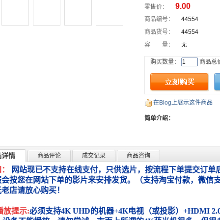
9.00
零售价：
商品编号：
44554
商品货号：
44554
容 量：
无
购买数量：
商品总
在Blog上展示这件商品
简单介绍：
品详情
商品评论
成交记录
商品咨询
知：
网站现已不支持在线支付，只供选片，按流程下单提交订单后
服会按您在网站下单的影片来安排发货。（支持淘宝付款，微信
光老店请放心购买！
播放提示:
必须支持4K UHD的机器+4K电视（或投影）+HDMI 2