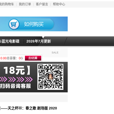
我的购物车
|
我的订单
|
客户留言
|
帮助中心
5G蓝光电影碟
2026年7月更新
特惠专区
SALE
计
0.00
总容量：
0
G
夜——天之杯Ⅲ：春之歌 剧场版 2020