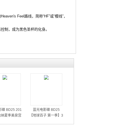
ven's Feel路线，简称“HF”或“樱线”，
恶控制，成为黑色圣杯的化身。
碟 BD25 201
蓝光电影碟 BD25
也纳夏季美泉宫
【地球百子 第一季】3
音乐会
碟