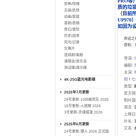
PRO等
恐怖/惊悚
质的垃
古装/武侠
（目前所知
动画/家庭
UP970
喜剧/恶搞
如因为
奇幻/冒险
历史/战争
命运之
风光/记录
音轨：
灾难片
连续剧/美剧
导演
:
演唱会/音乐会
编剧
:
测试碟/演示碟
主演
:
彻
/
七
4K-25G蓝光电影碟
类型:
2026年7月更新
官方网
29号更新-10间敢死队 2026
制片国
16号更新-火遮眼 2026
语言:
3号更新-灵魂摆渡 2026
上映日
片长:
2026年6月更新
又名:
24号更新-镖人 2026 正式版