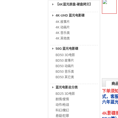
【4K蓝光原盘-硬盘拷贝】
4K-UHD 蓝光电影碟
4K 故事片
4K 动画片
4K 音乐类
4K 其他类
50G 蓝光电影碟
BD50 3D电影
BD50 故事片
BD50 动画片
BD50 音乐类
BD50 其它类
商
蓝光电影总分类
下单须
BD25 3D电影
式，客
剧情/爱情
六年蓝
动作/枪战
科幻/魔幻
4K影碟
悬疑/犯罪