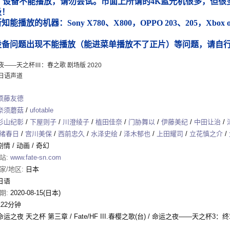
）设备不能播放，请勿尝试。市面上所谓的4K蓝光机很多，但很多
圾！
能播放的机器：Sony X780、X800，OPPO 203、205，Xbox
）
设备问题出现不能播放（能进菜单播放不了正片）等问题，请自
夜——天之杯Ⅲ：春之歌 剧场版 2020
日语声道
须藤友德
奈须蘑菇
/
ufotable
杉山纪彰
/
下屋则子
/
川澄绫子
/
植田佳奈
/
门胁舞以
/
伊藤美纪
/
中田让治
/
绪春日
/
宫川美保
/
西前忠久
/
水泽史绘
/
泽木郁也
/
上田耀司
/
立花慎之介
/
剧情
/
动画
/
奇幻
站:
www.fate-sn.com
家/地区:
日本
日语
期:
2020-08-15(日本)
122分钟
命运之夜 天之杯 第三章 / Fate/HF III.春樱之歌(台) / 命运之夜——天之杯3：