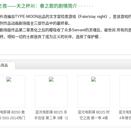
之夜——天之杯Ⅲ：春之歌的剧情简介
· · · · · ·
自TYPE-MOON出品的文字冒险类游戏《Fate/stay night》，是该游戏的Hea
列作品动画剧场版全三部作品中的最终章。
版作品第二章黑化之后的樱吸收了众多Servant的灵魂后，被世间 所有的
得知一切的士郎放弃了成为正义的伙伴，选择了保护樱...
关商品
电影碟 BD50 敢
蓝光电影碟 BD25 杀
蓝光电影碟 BD25 时
蓝光电影
 50G 2014热门
手信徒 第二季 3碟（2
空之旅 第一季 4碟
4年维
动作大片
014）