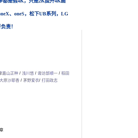
都是假4K，只是2K提升4K画
 oneX、oneS，松下UB系列，LG
行负责！
津嘉山正种
/
浅川悠
/
诹访部顺一
/
稻田
大原沙耶香
/
茅野爱衣
/
打田政志
终章