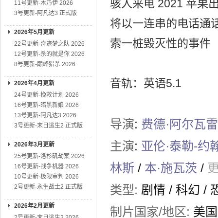
骇人来电 2021 苹
11号更新-木乃伊 2026
3号更新-阿凡达3 正式版
将以一连串的电话通话
2026年5月更新
索一桩毁灭性的事件
22号更新-奇迹梦之队 2026
12号更新-杀的就是你 2026
8号更新-巅峰猎杀 2026
音轨：英语5.1
2026年4月更新
24号更新-挽救计划 2026
16号更新-暗黑新娘 2026
13号更新-阿凡达3 2026
导演
:
费德·阿尔瓦
3号更新-末日逃生2 正式版
主演
:
亚伦·泰勒-约
2026年3月更新
25号更新-洛杉矶劫案 2026
林斯
/
本·施瓦茨
/
更
16号更新-战争机器 2026
10号更新-极限审判 2026
类型:
剧情
/
科幻
/
2号更新-永生战士2 正式版
2026年2月更新
制片国家/地区:
美国
2号更新-末日逃生2 2026