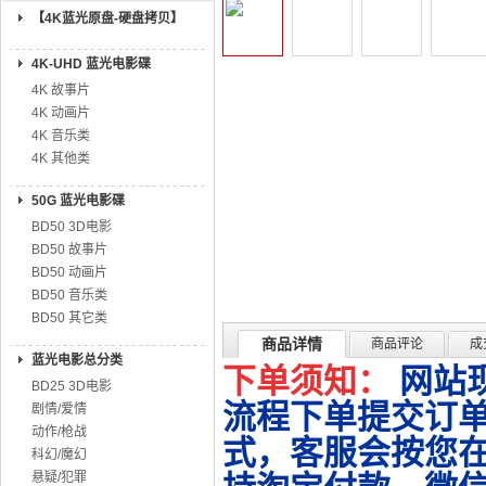
【4K蓝光原盘-硬盘拷贝】
4K-UHD 蓝光电影碟
4K 故事片
4K 动画片
4K 音乐类
4K 其他类
50G 蓝光电影碟
BD50 3D电影
BD50 故事片
BD50 动画片
BD50 音乐类
BD50 其它类
商品详情
商品评论
成
蓝光电影总分类
下单须知：
网站
BD25 3D电影
流程下单提交订单
剧情/爱情
动作/枪战
式，客服会按您
科幻/魔幻
悬疑/犯罪