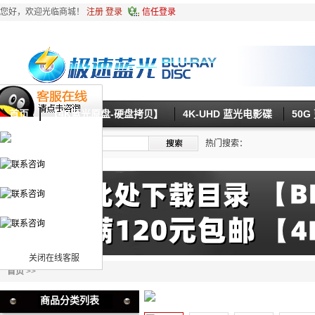
您好，欢迎光临商城！
注册
登录
信任登录
首页
【4K蓝光原盘-硬盘拷贝】
4K-UHD 蓝光电影碟
50
热门搜索：
关闭在线客服
首页
>>
商品分类列表