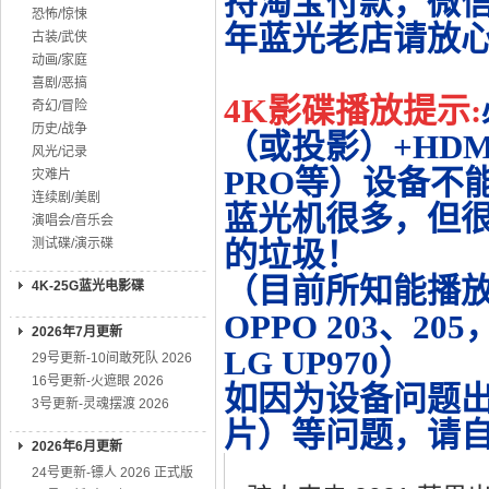
持淘宝付款，微
恐怖/惊悚
年蓝光老店请放
古装/武侠
动画/家庭
喜剧/恶搞
4K影碟播放提示:
奇幻/冒险
历史/战争
（或投影）+HDMI
风光/记录
PRO等）设备不
灾难片
连续剧/美剧
蓝光机很多，但很
演唱会/音乐会
测试碟/演示碟
的垃圾！
（目前所知能播放的机
4K-25G蓝光电影碟
OPPO 203、20
2026年7月更新
LG UP970）
29号更新-10间敢死队 2026
16号更新-火遮眼 2026
如因为设备问题
3号更新-灵魂摆渡 2026
片）等问题，请
2026年6月更新
24号更新-镖人 2026 正式版