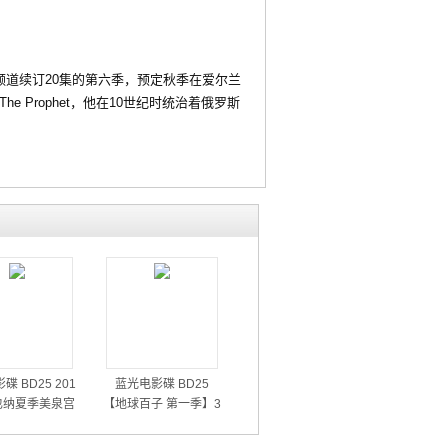
ry频道续订20集的第六季，预定秋季在爱尔兰
The Prophet，他在10世纪时统治着俄罗斯
碟 BD25 201
蓝光电影碟 BD25
也纳夏季美泉宫
【地球百子 第一季】3
音乐会
碟