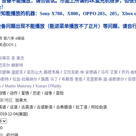
）设备不能播放，请勿尝试。市面上所谓的4K蓝光机很多，但很多
圾！
能播放的机器：Sony X780、X800，OPPO 203、205，Xbox
）
设备问题出现不能播放（能进菜单播放不了正片）等问题，请自
奇 第六季 4碟装
语DD5.1
斯蒂芬·圣·莱杰
迈克尔·赫斯特
凯瑟琳·温妮克
/
亚历山大·路德韦格
/
艾历克斯·休·安德森
/
马可·艾索
/
乔丹·帕
赫斯特
/
拉加·拉格纳尔
/
路茜·马丁
/
布赖恩·奎恩
/
克里斯蒂·道·迪斯摩尔
/
安德
y
/
Martin Maloney
/
Kieran O'Reilly
剧情
/
动作
/
爱情
/
历史
/
战争
/
冒险
家/地区:
加拿大
英语 / 法语 / 古英语 / 古诺斯语 / 古希腊语 / 拉丁语 / 阿拉伯语
2019-12-04(美国)
20
长:
45分钟