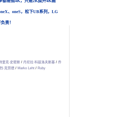
都是假4K，只是2K提升4K画
 oneX、oneS，松下UB系列，LG
行负责！
特里克·史密斯
/
丹尼拉·科兹洛夫斯基
/
乔
烈·克劳德
/
Marko Leht
/
Ruby