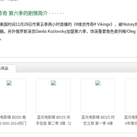
传奇 第六季的剧情简介
· · · · · ·
时间11月29日作第五季两小时首播的《#维京传奇# Vikings》，被Histo
。另外俄罗斯演员Danila Kozlovsky加盟第六季，饰演重要角色奥列格/Oleg 
。
关商品
电影碟 BD50 敢
蓝光电影碟 BD25 杀
蓝光电影碟 BD25 时
蓝光电影
 50G 2014热门
手信徒 第二季 3碟（2
空之旅 第一季 4碟
4年维
动作大片
014）