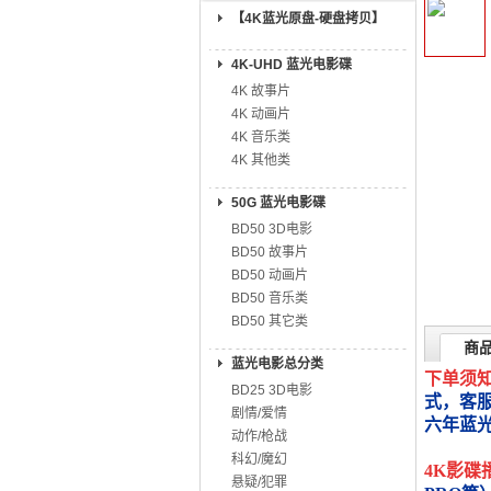
【4K蓝光原盘-硬盘拷贝】
4K-UHD 蓝光电影碟
4K 故事片
4K 动画片
4K 音乐类
4K 其他类
50G 蓝光电影碟
BD50 3D电影
BD50 故事片
BD50 动画片
BD50 音乐类
BD50 其它类
商
蓝光电影总分类
下单须
BD25 3D电影
式，客
剧情/爱情
六年蓝
动作/枪战
科幻/魔幻
4K影碟
悬疑/犯罪