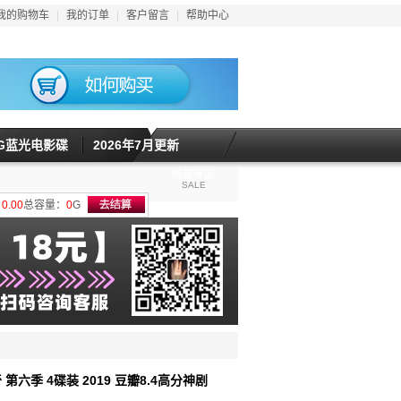
我的购物车
|
我的订单
|
客户留言
|
帮助中心
5G蓝光电影碟
2026年7月更新
特惠专区
SALE
计
0.00
总容量：
0
G
 第六季 4碟装 2019 豆瓣8.4高分神剧