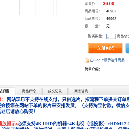
36.00
零售价：
商品编号：
46962
商品货号：
46962
容 量：
无
购买数量：
商品总
在Blog上展示这件商品
简单介绍：
品详情
商品评论
成交记录
商品咨询
知：
网站现已不支持在线支付，只供选片，按流程下单提交订单后
服会按您在网站下单的影片来安排发货。（支持淘宝付款，微信
光老店请放心购买！
播放提示:
必须支持4K UHD的机器+4K电视（或投影）+HDMI 2