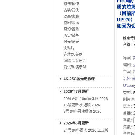
PRO等
恐怖/惊悚
质的垃
古装/武侠
（目前所知
动画/家庭
UP970
喜剧/恶搞
如因为
奇幻/冒险
历史/战争
维京传
风光/记录
音轨：英
灾难片
连续剧/美剧
导演
:
演唱会/音乐会
编剧
:
测试碟/演示碟
主演
:
治娅·
4K-25G蓝光电影碟
O'Lear
2026年7月更新
类型:
29号更新-10间敢死队 2026
制片国
16号更新-火遮眼 2026
语言:
3号更新-灵魂摆渡 2026
首播:
季数:
2026年6月更新
集数:
24号更新-镖人 2026 正式版
单集片