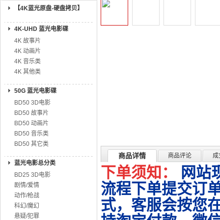
【4K蓝光原盘-硬盘拷贝】
4K-UHD 蓝光电影碟
4K 故事片
4K 动画片
4K 音乐类
4K 其他类
50G 蓝光电影碟
BD50 3D电影
BD50 故事片
BD50 动画片
BD50 音乐类
BD50 其它类
商品详情
商品评论
成
蓝光电影总分类
下单须知：
网站
BD25 3D电影
流程下单提交订单
剧情/爱情
动作/枪战
式，客服会按您
科幻/魔幻
悬疑/犯罪