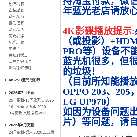
持淘宝付款，微
恐怖/惊悚
年蓝光老店请放
古装/武侠
动画/家庭
喜剧/恶搞
4K影碟播放提示:
奇幻/冒险
历史/战争
（或投影）+HDMI
风光/记录
PRO等）设备不
灾难片
连续剧/美剧
蓝光机很多，但很
演唱会/音乐会
测试碟/演示碟
的垃圾！
（目前所知能播放的机
4K-25G蓝光电影碟
OPPO 203、20
2026年7月更新
LG UP970）
29号更新-10间敢死队 2026
16号更新-火遮眼 2026
如因为设备问题
3号更新-灵魂摆渡 2026
片）等问题，请
2026年6月更新
24号更新-镖人 2026 正式版