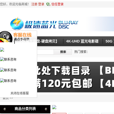
您好，欢迎光临商城！
注册
登录
信任登录
首页
【4K蓝光原盘-硬盘拷贝】
4K-UHD 蓝光电影碟
50
热门搜索：
关闭在线客服
首页
>>
商品分类列表