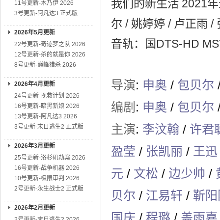
我们的新生活 2021
11号更新-木乃伊 2026
3号更新-阿凡达3 正式版
尔 / 姚婷婷 / 卢正雨
2026年5月更新
音轨：国DTS-HD MST
22号更新-奇迹梦之队 2026
12号更新-杀的就是你 2026
8号更新-巅峰猎杀 2026
导演
:
申奥
/
包贝尔
2026年4月更新
24号更新-挽救计划 2026
编剧
:
申奥
/
包贝尔
16号更新-暗黑新娘 2026
13号更新-阿凡达3 2026
主演
:
李汶翰
/
许君
3号更新-末日逃生2 正式版
2026年3月更新
盈莹
/
张凯丽
/
王迅
25号更新-洛杉矶劫案 2026
16号更新-战争机器 2026
元
/
文松
/
边少帅
/
10号更新-极限审判 2026
2号更新-永生战士2 正式版
贝尔
/
江易轩
/
靳阳
2026年2月更新
国庆
/
程璐
/
盖雨嘉
2号更新-末日逃生2 2026