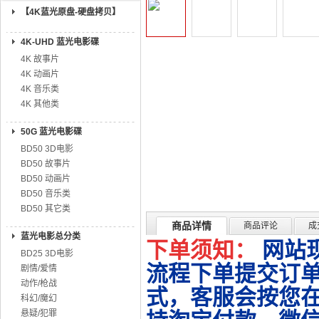
【4K蓝光原盘-硬盘拷贝】
4K-UHD 蓝光电影碟
4K 故事片
4K 动画片
4K 音乐类
4K 其他类
50G 蓝光电影碟
BD50 3D电影
BD50 故事片
BD50 动画片
BD50 音乐类
BD50 其它类
商品详情
商品评论
成
蓝光电影总分类
下单须知：
网站
BD25 3D电影
流程下单提交订单
剧情/爱情
动作/枪战
式，客服会按您
科幻/魔幻
悬疑/犯罪