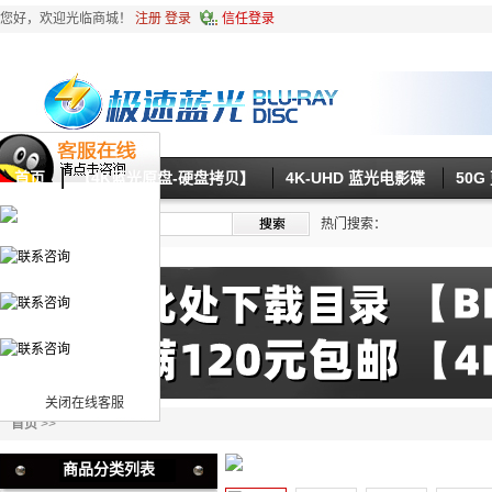
您好，欢迎光临商城！
注册
登录
信任登录
首页
【4K蓝光原盘-硬盘拷贝】
4K-UHD 蓝光电影碟
50
热门搜索：
关闭在线客服
首页
>>
商品分类列表