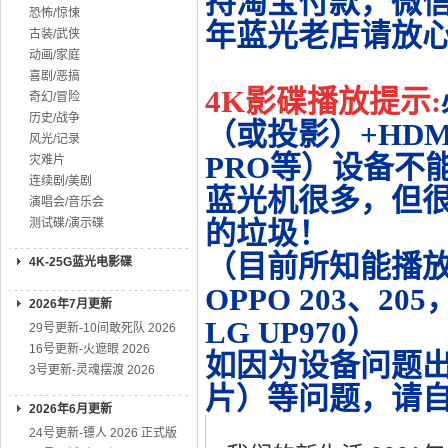
持淘宝付款，微
恐怖/惊悚
年蓝光老店请放
古装/武侠
动画/家庭
喜剧/恶搞
4K影碟播放提示:
奇幻/冒险
历史/战争
（或投影）+HDMI
风光/记录
PRO等）设备不
灾难片
连续剧/美剧
蓝光机很多，但很
演唱会/音乐会
测试碟/演示碟
的垃圾！
（目前所知能播放的机
4K-25G蓝光电影碟
OPPO 203、20
2026年7月更新
LG UP970）
29号更新-10间敢死队 2026
16号更新-火遮眼 2026
如因为设备问题
3号更新-灵魂摆渡 2026
片）等问题，请
2026年6月更新
24号更新-镖人 2026 正式版