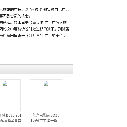
人旅馆的店长，然而他对外却宣称自己在高
等不到合适的机会。
秘密。铃木里美（南果步 饰）在情人旅
阴影之中等待诉讼时效过期的逃犯。刑警新
搭档藤田里香子（河井青叶 饰）的不伦之
碟 BD25 201
蓝光电影碟 BD25
也纳夏季美泉宫
【地球百子 第一季】3
音乐会
碟