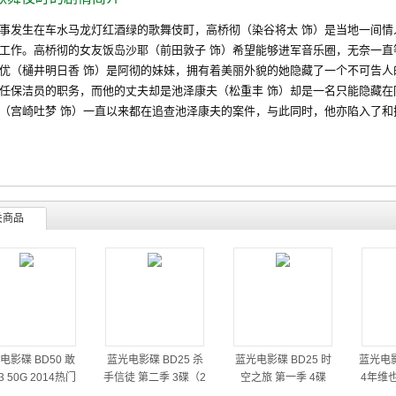
生在车水马龙灯红酒绿的歌舞伎町，高桥彻（染谷将太 饰）是当地一间情
工作。高桥彻的女友饭岛沙耶（前田敦子 饰）希望能够进军音乐圈，无奈一直
樋井明日香 饰）是阿彻的妹妹，拥有着美丽外貌的她隐藏了一个不可告人的
任保洁员的职务，而他的丈夫却是池泽康夫（松重丰 饰）却是一名只能隐藏在
（宫崎吐梦 饰）一直以来都在追查池泽康夫的案件，与此同时，他亦陷入了和
关商品
电影碟 BD50 敢
蓝光电影碟 BD25 杀
蓝光电影碟 BD25 时
蓝光电影
 50G 2014热门
手信徒 第二季 3碟（2
空之旅 第一季 4碟
4年维
动作大片
014）