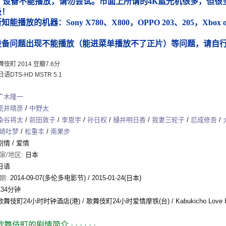
）设备不能播放，请勿尝试。市面上所谓的4K蓝光机很多，但很多
圾！
能播放的机器：Sony X780、X800，OPPO 203、205，Xbox
）
设备问题出现不能播放（能进菜单播放不了正片）等问题，请自
伎町 2014 豆瓣7.6分
语DTS-HD MSTR 5.1
广木隆一
荒井晴彦
/
中野太
染谷将太
/
前田敦子
/
李恩宇
/
孙日权
/
樋井明日香
/
我妻三轮子
/
忍成修吾
/
崎吐梦
/
松重丰
/
南果步
剧情
/
爱情
家/地区:
日本
日语
期:
2014-09-07(多伦多电影节)
/
2015-01-24(日本)
134分钟
歌舞伎町24小时时钟酒店(港) / 歌舞伎町24小时爱情摩铁(台) / Kabukicho Love H
歌舞伎町的剧情简介
· · · · · ·