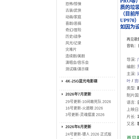
PRO等
恐怖/惊悚
质的垃
古装/武侠
（目前所知
动画/家庭
UP970
喜剧/恶搞
如因为
奇幻/冒险
历史/战争
再见歌舞
风光/记录
音轨：日
灾难片
连续剧/美剧
导演
:
演唱会/音乐会
编剧
:
测试碟/演示碟
主演
:
叶
/
宫
4K-25G蓝光电影碟
类型:
2026年7月更新
制片国
29号更新-10间敢死队 2026
语言:
16号更新-火遮眼 2026
上映日
3号更新-灵魂摆渡 2026
片长:
又名:
2026年6月更新
24号更新-镖人 2026 正式版
再见