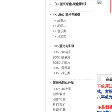
【4K蓝光原盘-硬盘拷贝】
4K-UHD 蓝光电影碟
4K 故事片
4K 动画片
4K 音乐类
4K 其他类
50G 蓝光电影碟
BD50 3D电影
BD50 故事片
BD50 动画片
BD50 音乐类
BD50 其它类
商
蓝光电影总分类
下单须
BD25 3D电影
式，客
剧情/爱情
六年蓝
动作/枪战
科幻/魔幻
4K影碟
悬疑/犯罪