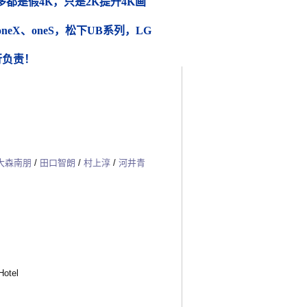
都是假4K，只是2K提升4K画
 oneX、oneS，松下UB系列，LG
行负责！
大森南朋
/
田口智朗
/
村上淳
/
河井青
otel