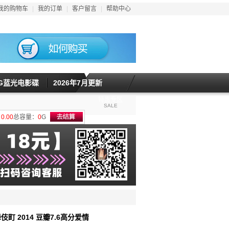
我的购物车
|
我的订单
|
客户留言
|
帮助中心
5G蓝光电影碟
2026年7月更新
特惠专区
SALE
计
0.00
总容量：
0
G
伎町 2014 豆瓣7.6高分爱情