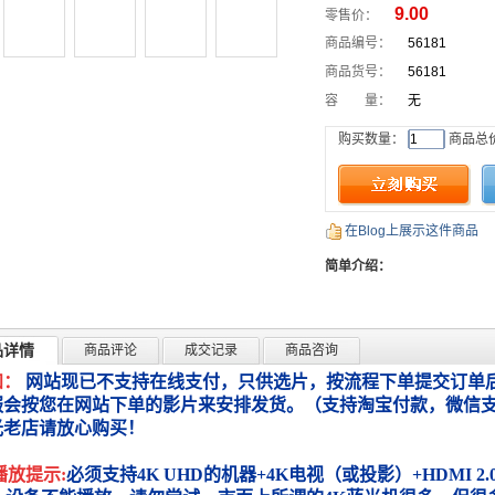
9.00
零售价：
商品编号：
56181
商品货号：
56181
容 量：
无
购买数量：
商品总
在Blog上展示这件商品
简单介绍：
品详情
商品评论
成交记录
商品咨询
知：
网站现已不支持在线支付，只供选片，按流程下单提交订单后
服会按您在网站下单的影片来安排发货。（支持淘宝付款，微信
光老店请放心购买！
播放提示:
必须支持4K UHD的机器+4K电视（或投影）+HDMI 2