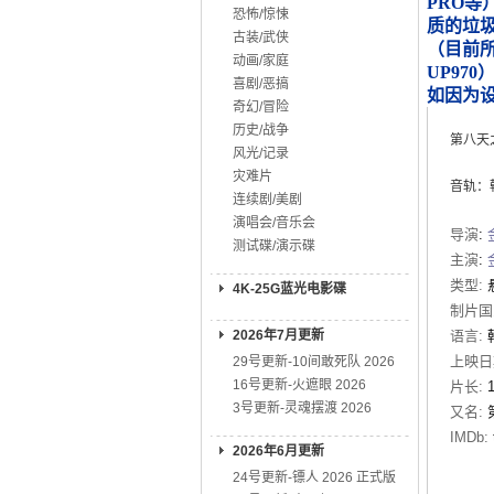
PRO等
恐怖/惊悚
质的垃
古装/武侠
（目前所知
动画/家庭
UP970
喜剧/恶搞
如因为
奇幻/冒险
历史/战争
第八天
风光/记录
灾难片
音轨：韩语
连续剧/美剧
演唱会/音乐会
导演
:
测试碟/演示碟
主演
:
类型:
4K-25G蓝光电影碟
制片国
2026年7月更新
语言:
上映日
29号更新-10间敢死队 2026
16号更新-火遮眼 2026
片长:
3号更新-灵魂摆渡 2026
又名:
IMDb:
2026年6月更新
24号更新-镖人 2026 正式版