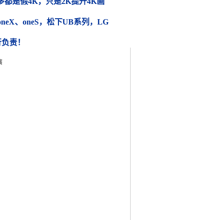
都是假4K，只是2K提升4K画
 oneX、oneS，松下UB系列，LG
行负责！
演