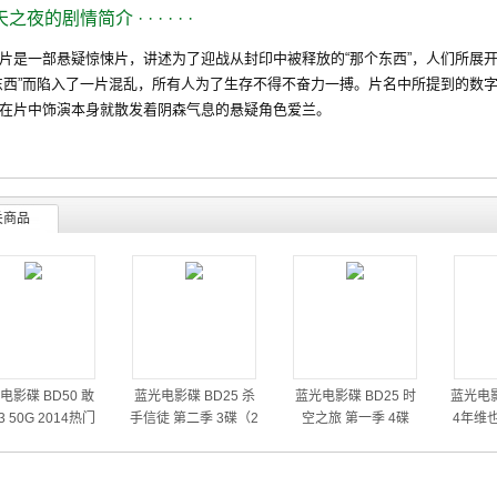
天之夜的剧情简介
· · · · · ·
一部悬疑惊悚片，讲述为了迎战从封印中被释放的“那个东西”，人们所展开
东西”而陷入了一片混乱，所有人为了生存不得不奋力一搏。片名中所提到的数字
在片中饰演本身就散发着阴森气息的悬疑角色爱兰。
关商品
电影碟 BD50 敢
蓝光电影碟 BD25 杀
蓝光电影碟 BD25 时
蓝光电影
 50G 2014热门
手信徒 第二季 3碟（2
空之旅 第一季 4碟
4年维
动作大片
014）