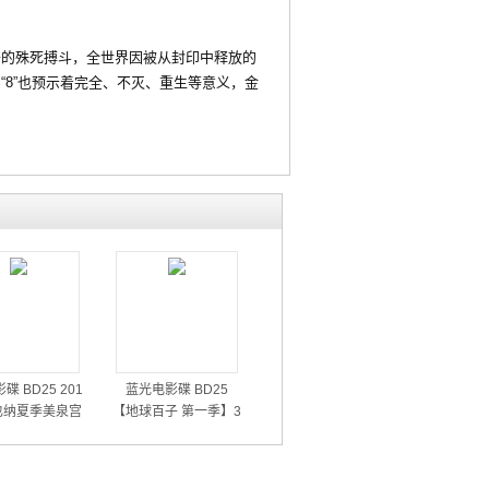
的殊死搏斗，全世界因被从封印中释放的
“8”也预示着完全、不灭、重生等意义，金
碟 BD25 201
蓝光电影碟 BD25
也纳夏季美泉宫
【地球百子 第一季】3
音乐会
碟