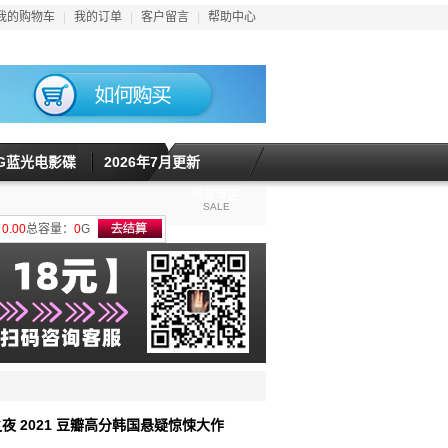
我的购物车
|
我的订单
|
客户留言
|
帮助中心
5G蓝光电影碟
2026年7月更新
特惠专区
SALE
计
0.00
总容量：
0
G
之夜 2021 豆瓣高分韩国悬疑惊悚大作