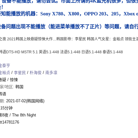
）设备不能播放，请勿尝试。市面上所谓的4K蓝光机很多，但很多
圾！
能播放的机器：Sony X780、X800，OPPO 203、205，Xbox
）
设备问题出现不能播放（能进菜单播放不了正片）等问题，请自
之夜 2021韩国上映悬疑惊悚大作....韩国影帝：李星民 韩国人气女星：金裕贞 领街主
DTS-HD MSTR 5.1 英语5.1-448 法语5.1-448 日语5.1-448 泰语5.1-448
金泰亨
金裕贞
/
李星民
/
朴海俊
/
南多凛
悬疑
/
惊悚
家/地区:
韩国
韩语
期:
2021-07-02(韩国网络)
115分钟
第8夜 / The 8th Night
tt14781176