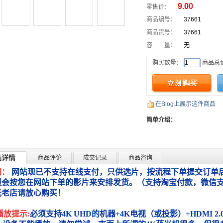
9.00
零售价：
商品编号：
37661
商品货号：
37661
容 量：
无
购买数量：
商品总
在Blog上展示这件商品
简单介绍：
品详情
商品评论
成交记录
商品咨询
知：
网站现已不支持在线支付，只供选片，按流程下单提交订单后
服会按您在网站下单的影片来安排发货。（支持淘宝付款，微信
光老店请放心购买！
播放提示:
必须支持4K UHD的机器+4K电视（或投影）+HDMI 2