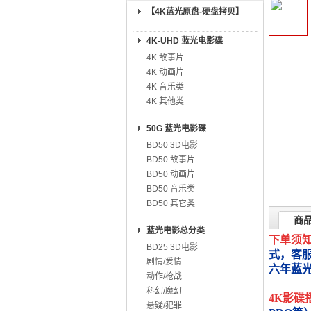
【4K蓝光原盘-硬盘拷贝】
4K-UHD 蓝光电影碟
4K 故事片
4K 动画片
4K 音乐类
4K 其他类
50G 蓝光电影碟
BD50 3D电影
BD50 故事片
BD50 动画片
BD50 音乐类
BD50 其它类
商
蓝光电影总分类
下单须
BD25 3D电影
式，客
剧情/爱情
六年蓝
动作/枪战
科幻/魔幻
4K影碟
悬疑/犯罪