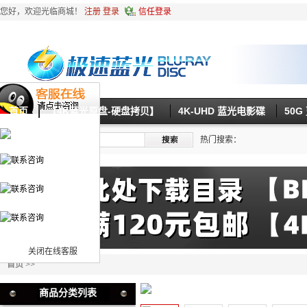
您好，欢迎光临商城！
注册
登录
信任登录
首页
【4K蓝光原盘-硬盘拷贝】
4K-UHD 蓝光电影碟
50
热门搜索：
关闭在线客服
首页
>>
商品分类列表