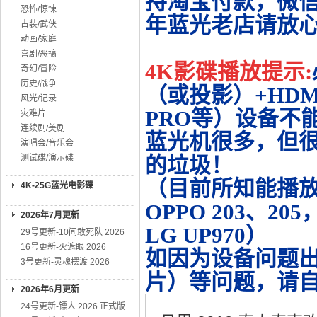
持淘宝付款，微
恐怖/惊悚
年蓝光老店请放
古装/武侠
动画/家庭
喜剧/恶搞
4K影碟播放提示:
奇幻/冒险
历史/战争
（或投影）+HDMI
风光/记录
PRO等）设备不
灾难片
连续剧/美剧
蓝光机很多，但很
演唱会/音乐会
测试碟/演示碟
的垃圾！
（目前所知能播放的机
4K-25G蓝光电影碟
OPPO 203、20
2026年7月更新
LG UP970）
29号更新-10间敢死队 2026
16号更新-火遮眼 2026
如因为设备问题
3号更新-灵魂摆渡 2026
片）等问题，请
2026年6月更新
24号更新-镖人 2026 正式版