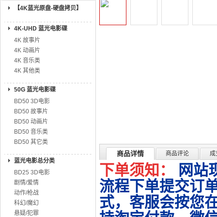
【4K蓝光原盘-硬盘拷贝】
4K-UHD 蓝光电影碟
4K 故事片
4K 动画片
4K 音乐类
4K 其他类
50G 蓝光电影碟
BD50 3D电影
BD50 故事片
BD50 动画片
BD50 音乐类
BD50 其它类
商品详情
商品评论
成
蓝光电影总分类
下单须知：
网站
BD25 3D电影
流程下单提交订单
剧情/爱情
动作/枪战
式，客服会按您
科幻/魔幻
悬疑/犯罪