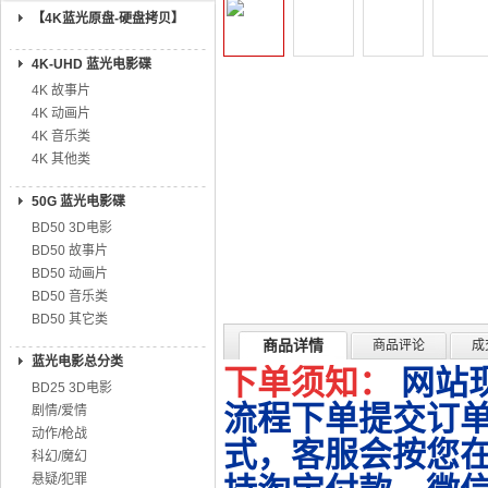
【4K蓝光原盘-硬盘拷贝】
4K-UHD 蓝光电影碟
4K 故事片
4K 动画片
4K 音乐类
4K 其他类
50G 蓝光电影碟
BD50 3D电影
BD50 故事片
BD50 动画片
BD50 音乐类
BD50 其它类
商品详情
商品评论
成
蓝光电影总分类
下单须知：
网站
BD25 3D电影
流程下单提交订单
剧情/爱情
动作/枪战
式，客服会按您
科幻/魔幻
悬疑/犯罪