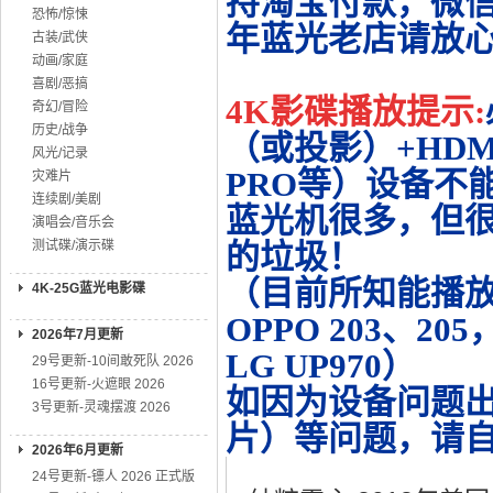
持淘宝付款，微
恐怖/惊悚
年蓝光老店请放
古装/武侠
动画/家庭
喜剧/恶搞
4K影碟播放提示:
奇幻/冒险
历史/战争
（或投影）+HDMI
风光/记录
PRO等）设备不
灾难片
连续剧/美剧
蓝光机很多，但很
演唱会/音乐会
测试碟/演示碟
的垃圾！
（目前所知能播放的机
4K-25G蓝光电影碟
OPPO 203、20
2026年7月更新
LG UP970）
29号更新-10间敢死队 2026
16号更新-火遮眼 2026
如因为设备问题
3号更新-灵魂摆渡 2026
片）等问题，请
2026年6月更新
24号更新-镖人 2026 正式版