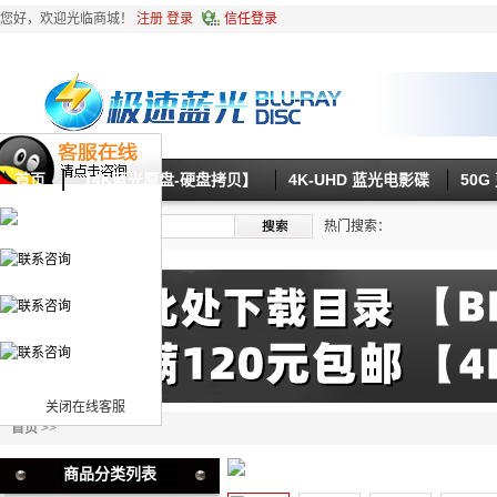
您好，欢迎光临商城！
注册
登录
信任登录
首页
【4K蓝光原盘-硬盘拷贝】
4K-UHD 蓝光电影碟
50
热门搜索：
关闭在线客服
首页
>>
商品分类列表