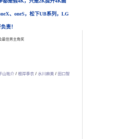
都是假4K，只是2K提升4K画
 oneX、oneS，松下UB系列，LG
行负责！
片及最佳男主角奖
平山祐介
/
根岸季衣
/
水川麻美
/
田口智