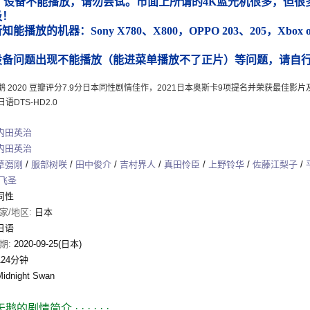
）设备不能播放，请勿尝试。市面上所谓的4K蓝光机很多，但很多
圾！
能播放的机器：Sony X780、X800，OPPO 203、205，Xbox
）
设备问题出现不能播放（能进菜单播放不了正片）等问题，请自
鹅 2020 豆瓣评分7.9分日本同性剧情佳作，2021日本奥斯卡9项提名并荣获最佳影
语DTS-HD2.0
内田英治
内田英治
草彅刚
/
服部树咲
/
田中俊介
/
吉村界人
/
真田怜臣
/
上野铃华
/
佐藤江梨子
/
飞圣
同性
家/地区:
日本
日语
期:
2020-09-25(日本)
124分钟
Midnight Swan
天鹅的剧情简介
· · · · · ·