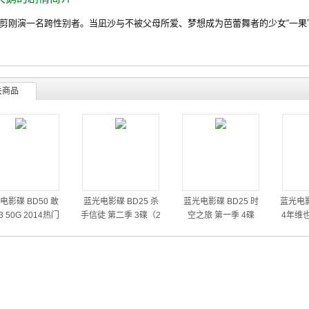
演一名跨性别者。当凪沙与不被父母所爱、梦想成为芭蕾舞者的少女“一果”
关商品
电影碟 BD50 敢
蓝光电影碟 BD25 杀
蓝光电影碟 BD25 时
蓝光电影
 50G 2014热门
手信徒 第二季 3碟（2
空之旅 第一季 4碟
4年维
动作大片
014）