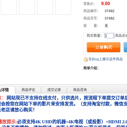
9.00
零售价：
商品编号：
37492
商品货号：
37492
容 量：
无
购买数量：
商品总
在Blog上展示这件商品
简单介绍：
品详情
商品评论
成交记录
商品咨询
知：
网站现已不支持在线支付，只供选片，按流程下单提交订单后
服会按您在网站下单的影片来安排发货。（支持淘宝付款，微信
光老店请放心购买！
播放提示:
必须支持4K UHD的机器+4K电视（或投影）+HDMI 2