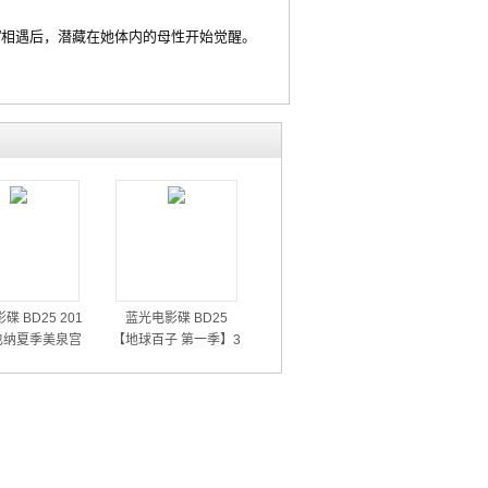
相遇后，潜藏在她体内的母性开始觉醒。
碟 BD25 201
蓝光电影碟 BD25
也纳夏季美泉宫
【地球百子 第一季】3
音乐会
碟