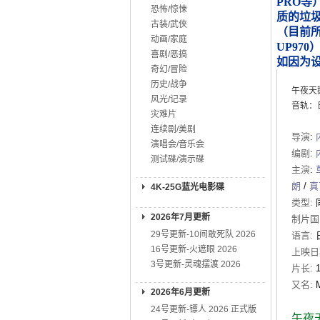
PRO等
恐怖/惊悚
质的垃
古装/武侠
（目前所知
动画/家庭
UP970
喜剧/恶搞
如因为
奇幻/冒险
历史/战争
午夜天
风光/记录
音轨：日
灾难片
连续剧/美剧
导演
:
演唱会/音乐会
编剧
:
测试碟/演示碟
主演
:
朗
/
真
4K-25G蓝光电影碟
类型:
2026年7月更新
制片国
29号更新-10间敢死队 2026
语言:
16号更新-火遮眼 2026
上映日
3号更新-灵魂摆渡 2026
片长:
又名:
2026年6月更新
24号更新-镖人 2026 正式版
午夜