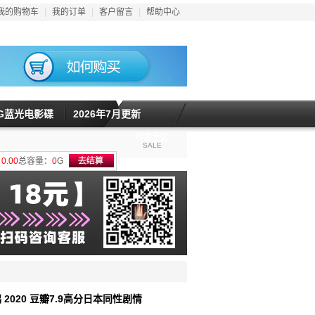
我的购物车
|
我的订单
|
客户留言
|
帮助中心
5G蓝光电影碟
2026年7月更新
特惠专区
SALE
计
0.00
总容量：
0
G
 2020 豆瓣7.9高分日本同性剧情