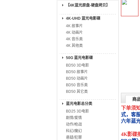
【4K蓝光原盘-硬盘拷贝】
4K-UHD 蓝光电影碟
4K 故事片
4K 动画片
4K 音乐类
4K 其他类
50G 蓝光电影碟
BD50 3D电影
BD50 故事片
BD50 动画片
BD50 音乐类
BD50 其它类
商
蓝光电影总分类
下单须
BD25 3D电影
式，客
剧情/爱情
六年蓝
动作/枪战
科幻/魔幻
4K影碟
悬疑/犯罪