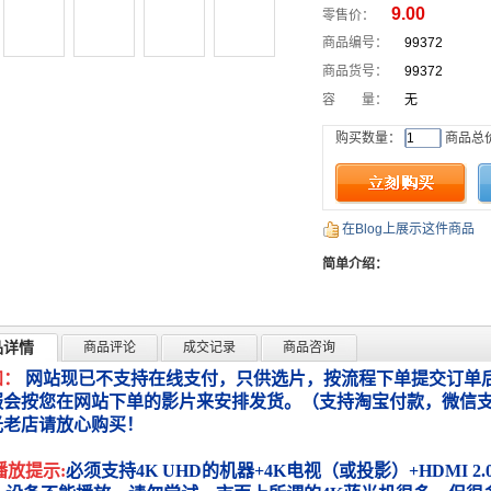
9.00
零售价：
商品编号：
99372
商品货号：
99372
容 量：
无
购买数量：
商品总
在Blog上展示这件商品
简单介绍：
品详情
商品评论
成交记录
商品咨询
知：
网站现已不支持在线支付，只供选片，按流程下单提交订单后
服会按您在网站下单的影片来安排发货。（支持淘宝付款，微信
光老店请放心购买！
播放提示:
必须支持4K UHD的机器+4K电视（或投影）+HDMI 2