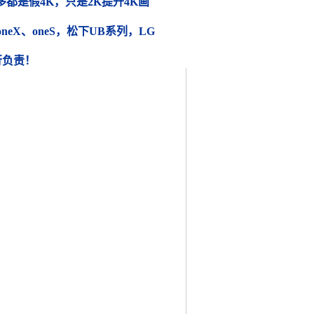
都是假4K，只是2K提升4K画
 oneX、oneS，松下UB系列，LG
行负责！