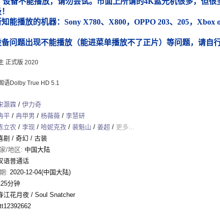
）设备不能播放，请勿尝试。市面上所谓的4K蓝光机很多，但很多
圾！
能播放的机器：Sony X780、X800，OPPO 203、205，Xbox
）
设备问题出现不能播放（能进菜单播放不了正片）等问题，请自
 正式版 2020
Dolby True HD 5.1
宋灏霖
/
伊力奇
冉平
/
冉甲男
/
杨薇薇
/
李慧研
陈立农
/
李现
/
哈妮克孜
/
裴魁山
/
姜超
/
更多...
喜剧
/
奇幻
/
古装
家/地区:
中国大陆
汉语普通话
期:
2020-12-04(中国大陆)
125分钟
春江花月夜 / Soul Snatcher
tt12392662