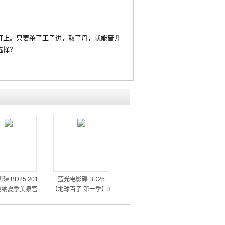
上。只要杀了王子进，取了丹，就能晋升
选择？
碟 BD25 201
蓝光电影碟 BD25
也纳夏季美泉宫
【地球百子 第一季】3
音乐会
碟