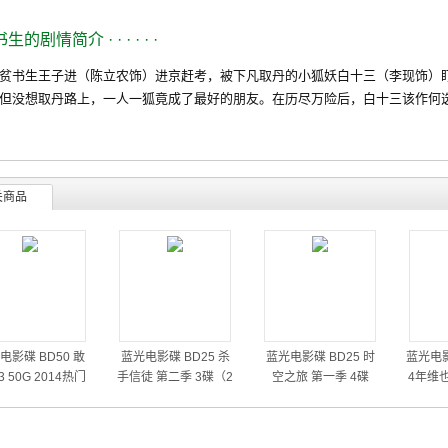
书生的剧情简介
· · · · · ·
书生王子进（陈立农饰）进京赶考，被下凡取丹的小狐妖白十三（李现饰）盯
但没想取丹路上，一人一狐竟成了最好的朋友。在历尽万险后，白十三该作何
关商品
电影碟 BD50 敢
蓝光电影碟 BD25 杀
蓝光电影碟 BD25 时
蓝光电影
 50G 2014热门
手信徒 第二季 3碟（2
空之旅 第一季 4碟
4年维
动作大片
014）