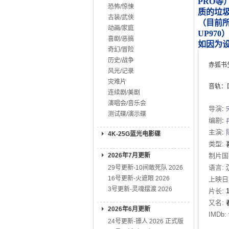
PRO等
恐怖/惊悚
质的垃
古装/武侠
（目前所知
动画/家庭
UP970
喜剧/恶搞
如因为
奇幻/冒险
历史/战争
赤狐书生
风光/记录
灾难片
音轨：国语
连续剧/美剧
演唱会/音乐会
导演
:
测试碟/演示碟
编剧
:
主演
:
4K-25G蓝光电影碟
类型:
2026年7月更新
制片国
语言:
29号更新-10间敢死队 2026
16号更新-火遮眼 2026
上映日
3号更新-灵魂摆渡 2026
片长:
又名:
2026年6月更新
IMDb:
24号更新-镖人 2026 正式版