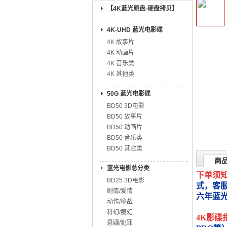
【4K蓝光原盘-硬盘拷贝】
4K-UHD 蓝光电影碟
4K 故事片
4K 动画片
4K 音乐类
4K 其他类
50G 蓝光电影碟
BD50 3D电影
BD50 故事片
BD50 动画片
BD50 音乐类
BD50 其它类
商
蓝光电影总分类
下单须
BD25 3D电影
式，客
剧情/爱情
六年蓝
动作/枪战
科幻/魔幻
4K影碟
悬疑/犯罪