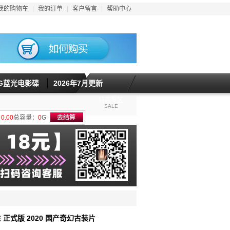
我的购物车
|
我的订单
|
客户留言
|
帮助中心
5G蓝光电影碟
2026年7月更新
特惠专区
SALE
计
0.00
总容量：
0
G
 正式版 2020 国产奇幻古装片