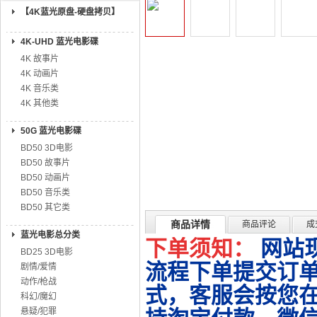
【4K蓝光原盘-硬盘拷贝】
4K-UHD 蓝光电影碟
4K 故事片
4K 动画片
4K 音乐类
4K 其他类
50G 蓝光电影碟
BD50 3D电影
BD50 故事片
BD50 动画片
BD50 音乐类
BD50 其它类
商品详情
商品评论
成
蓝光电影总分类
下单须知：
网站
BD25 3D电影
流程下单提交订单
剧情/爱情
动作/枪战
式，客服会按您
科幻/魔幻
悬疑/犯罪