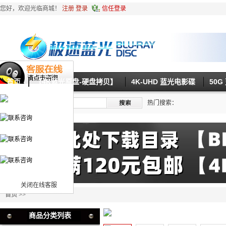
您好，欢迎光临商城！
注册
登录
信任登录
首页
【4K蓝光原盘-硬盘拷贝】
4K-UHD 蓝光电影碟
50
热门搜索：
关闭在线客服
首页
>>
商品分类列表