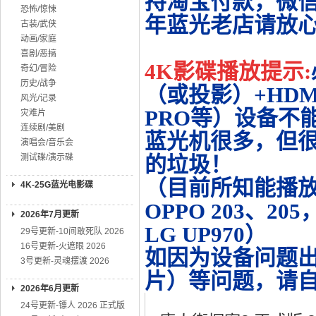
持淘宝付款，微
恐怖/惊悚
年蓝光老店请放
古装/武侠
动画/家庭
喜剧/恶搞
4K影碟播放提示:
奇幻/冒险
历史/战争
（或投影）+HDMI
风光/记录
PRO等）设备不
灾难片
连续剧/美剧
蓝光机很多，但很
演唱会/音乐会
测试碟/演示碟
的垃圾！
（目前所知能播放的机
4K-25G蓝光电影碟
OPPO 203、20
2026年7月更新
LG UP970）
29号更新-10间敢死队 2026
16号更新-火遮眼 2026
如因为设备问题
3号更新-灵魂摆渡 2026
片）等问题，请
2026年6月更新
24号更新-镖人 2026 正式版