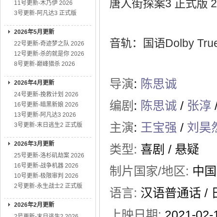
唐人街探案3 正式版 2
11号更新-木乃伊 2026
3号更新-阿凡达3 正式版
2026年5月更新
音轨：国语Dolby True
22号更新-奇迹梦之队 2026
12号更新-杀的就是你 2026
8号更新-巅峰猎杀 2026
导演
:
陈思诚
2026年4月更新
24号更新-挽救计划 2026
编剧
:
陈思诚
/
张淳
16号更新-暗黑新娘 2026
13号更新-阿凡达3 2026
主演
:
王宝强
/
刘昊
3号更新-末日逃生2 正式版
2026年3月更新
类型:
喜剧
/
悬疑
25号更新-洛杉矶劫案 2026
16号更新-战争机器 2026
制片国家/地区:
中国
10号更新-极限审判 2026
2号更新-永生战士2 正式版
语言:
汉语普通话 / 日
2026年2月更新
上映日期:
2021-02
2号更新-末日逃生2 2026