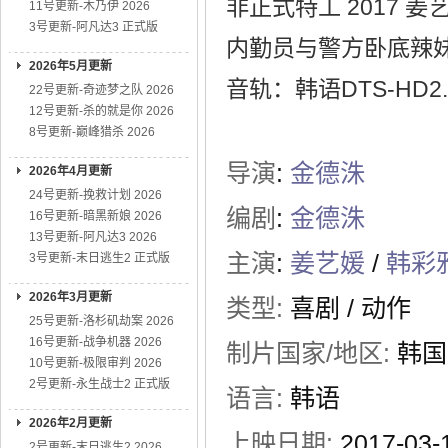
非正式特工 2017 
11号更新-木乃伊 2026
3号更新-阿凡达3 正式版
内勤员与警方卧底辣
2026年5月更新
音轨：韩语DTS-HD2.
22号更新-奇迹梦之队 2026
12号更新-杀的就是你 2026
8号更新-巅峰猎杀 2026
导演
:
金德洙
2026年4月更新
24号更新-挽救计划 2026
编剧
:
金德洙
16号更新-暗黑新娘 2026
13号更新-阿凡达3 2026
主演
:
姜艺媛
/
韩彩
3号更新-末日逃生2 正式版
2026年3月更新
类型:
喜剧
/
动作
25号更新-洛杉矶劫案 2026
16号更新-战争机器 2026
制片国家/地区:
韩国
10号更新-极限审判 2026
2号更新-永生战士2 正式版
语言:
韩语
2026年2月更新
上映日期:
2017-03
2号更新-末日逃生2 2026