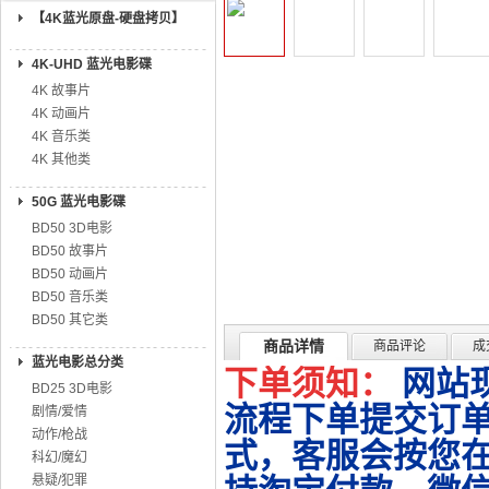
【4K蓝光原盘-硬盘拷贝】
4K-UHD 蓝光电影碟
4K 故事片
4K 动画片
4K 音乐类
4K 其他类
50G 蓝光电影碟
BD50 3D电影
BD50 故事片
BD50 动画片
BD50 音乐类
BD50 其它类
商品详情
商品评论
成
蓝光电影总分类
下单须知：
网站
BD25 3D电影
流程下单提交订单
剧情/爱情
动作/枪战
式，客服会按您
科幻/魔幻
悬疑/犯罪