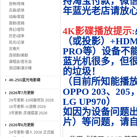
持淘宝付款，微
恐怖/惊悚
年蓝光老店请放
古装/武侠
动画/家庭
喜剧/恶搞
4K影碟播放提示:
奇幻/冒险
历史/战争
（或投影）+HDMI
风光/记录
PRO等）设备不
灾难片
连续剧/美剧
蓝光机很多，但很
演唱会/音乐会
测试碟/演示碟
的垃圾！
（目前所知能播放的机
4K-25G蓝光电影碟
OPPO 203、20
2026年7月更新
LG UP970）
29号更新-10间敢死队 2026
16号更新-火遮眼 2026
如因为设备问题
3号更新-灵魂摆渡 2026
片）等问题，请
2026年6月更新
24号更新-镖人 2026 正式版