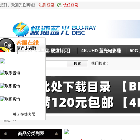
您好，欢迎光临商城！
注册
登录
信任登录
首页
【4K蓝光原盘-硬盘拷贝】
4K-UHD 蓝光电影碟
50
热门搜索：
关闭在线客服
首页
>>
商品分类列表