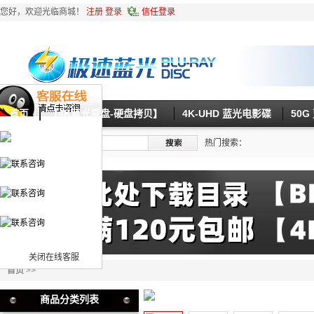
您好，欢迎光临商城！
注册
登录
信任登录
首页
【4K蓝光原盘-硬盘拷贝】
4K-UHD 蓝光电影碟
50
热门搜索：
关闭在线客服
首页
>>
商品分类列表