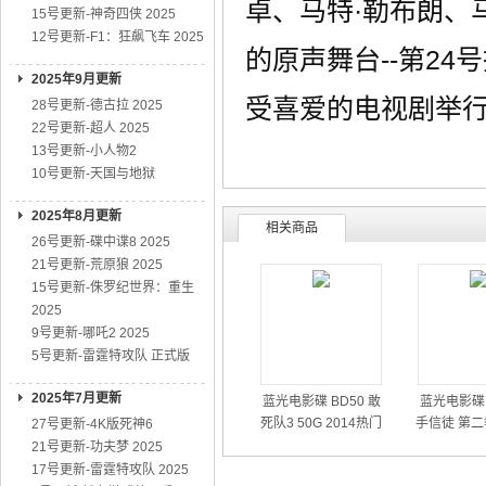
卓、马特·勒布朗、
15号更新-神奇四侠 2025
12号更新-F1：狂飙飞车 2025
的原声舞台--第2
2025年9月更新
受喜爱的电视剧举
28号更新-德古拉 2025
22号更新-超人 2025
13号更新-小人物2
10号更新-天国与地狱
2025年8月更新
相关商品
26号更新-碟中谍8 2025
21号更新-荒原狼 2025
15号更新-侏罗纪世界：重生
2025
9号更新-哪吒2 2025
5号更新-雷霆特攻队 正式版
2025年7月更新
蓝光电影碟 BD50 敢
蓝光电影碟 
死队3 50G 2014热门
手信徒 第二
27号更新-4K版死神6
动作大片
01
21号更新-功夫梦 2025
17号更新-雷霆特攻队 2025