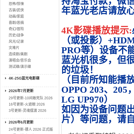
持淘宝付款，微
恐怖/惊悚
年蓝光老店请放
古装/武侠
动画/家庭
喜剧/恶搞
4K影碟播放提示:
奇幻/冒险
历史/战争
（或投影）+HDMI
风光/记录
PRO等）设备不
灾难片
连续剧/美剧
蓝光机很多，但很
演唱会/音乐会
测试碟/演示碟
的垃圾！
（目前所知能播放的机
4K-25G蓝光电影碟
OPPO 203、20
2026年7月更新
LG UP970）
29号更新-10间敢死队 2026
16号更新-火遮眼 2026
如因为设备问题
3号更新-灵魂摆渡 2026
片）等问题，请
2026年6月更新
24号更新-镖人 2026 正式版