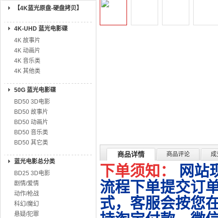
【4K蓝光原盘-硬盘拷贝】
4K-UHD 蓝光电影碟
4K 故事片
4K 动画片
4K 音乐类
4K 其他类
50G 蓝光电影碟
BD50 3D电影
BD50 故事片
BD50 动画片
BD50 音乐类
BD50 其它类
商品详情
商品评论
成
蓝光电影总分类
下单须知：
网站
BD25 3D电影
流程下单提交订单
剧情/爱情
动作/枪战
式，客服会按您
科幻/魔幻
悬疑/犯罪