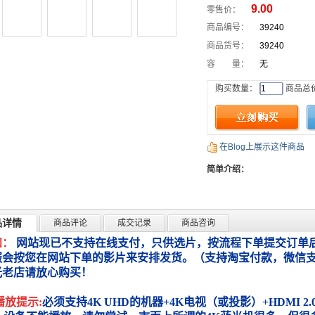
9.00
零售价：
商品编号：
39240
商品货号：
39240
容 量：
无
购买数量：
商品总
在Blog上展示这件商品
简单介绍：
品详情
商品评论
成交记录
商品咨询
知：
网站现已不支持在线支付，只供选片，按流程下单提交订单后
服会按您在网站下单的影片来安排发货。（支持淘宝付款，微信
光老店请放心购买！
播放提示:
必须支持4K UHD的机器+4K电视（或投影）+HDMI 2