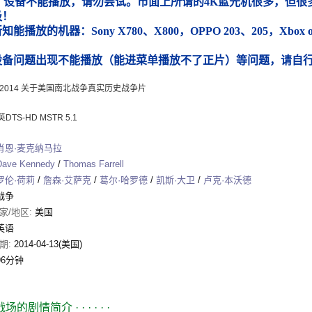
）设备不能播放，请勿尝试。市面上所谓的4K蓝光机很多，但很多
圾！
能播放的机器：Sony X780、X800，OPPO 203、205，Xbox
）
设备问题出现不能播放（能进菜单播放不了正片）等问题，请自
 2014 关于美国南北战争真实历史战争片
TS-HD MSTR 5.1
肖恩·麦克纳马拉
Dave Kennedy
/
Thomas Farrell
罗伦·荷莉
/
詹森·艾萨克
/
葛尔·哈罗德
/
凯斯·大卫
/
卢克·本沃德
战争
家/地区:
美国
英语
期:
2014-04-13(美国)
96分钟
战场的剧情简介
· · · · · ·