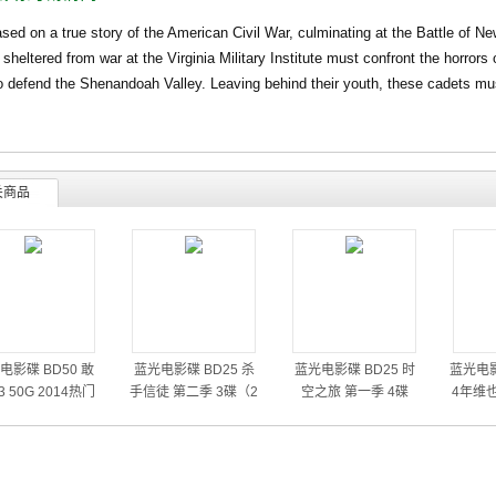
on a true story of the American Civil War, culminating at the Battle of Ne
sheltered from war at the Virginia Military Institute must confront the horrors
o defend the Shenandoah Valley. Leaving behind their youth, these cadets must
关商品
电影碟 BD50 敢
蓝光电影碟 BD25 杀
蓝光电影碟 BD25 时
蓝光电影
 50G 2014热门
手信徒 第二季 3碟（2
空之旅 第一季 4碟
4年维
动作大片
014）