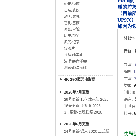
PRO等
恐怖/惊悚
质的垃
古装/武侠
（目前所知
动画/家庭
UP970
喜剧/恶搞
如因为
奇幻/冒险
历史/战争
鞋战场
风光/记录
灾难片
音轨：英D
连续剧/美剧
演唱会/音乐会
导演
:
测试碟/演示碟
编剧
:
主演
:
4K-25G蓝光电影碟
类型:
2026年7月更新
制片国
语言:
29号更新-10间敢死队 2026
16号更新-火遮眼 2026
上映日
3号更新-灵魂摆渡 2026
片长:
2026年6月更新
24号更新-镖人 2026 正式版
失鞋