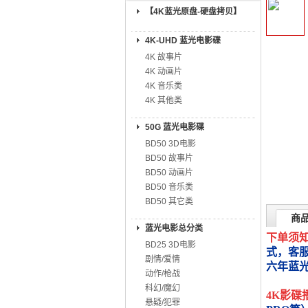
【4K蓝光原盘-硬盘拷贝】
4K-UHD 蓝光电影碟
4K 故事片
4K 动画片
4K 音乐类
4K 其他类
50G 蓝光电影碟
BD50 3D电影
BD50 故事片
BD50 动画片
BD50 音乐类
BD50 其它类
商
蓝光电影总分类
下单须
BD25 3D电影
式，客
剧情/爱情
六年蓝
动作/枪战
科幻/魔幻
4K影碟
悬疑/犯罪