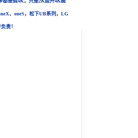
都是假4K，只是2K提升4K画
 oneX、oneS，松下UB系列，LG
行负责！