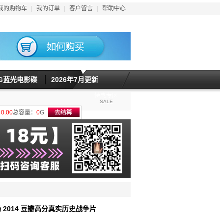
我的购物车
|
我的订单
|
客户留言
|
帮助中心
5G蓝光电影碟
2026年7月更新
特惠专区
SALE
计
0.00
总容量：
0
G
场 2014 豆瓣高分真实历史战争片