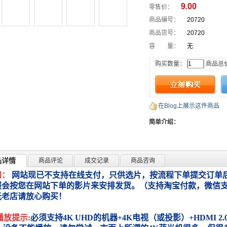
9.00
零售价：
商品编号：
20720
商品货号：
20720
容 量：
无
购买数量：
商品总
在Blog上展示这件商品
简单介绍：
品详情
商品评论
成交记录
商品咨询
知：
网站现已不支持在线支付，只供选片，按流程下单提交订单后
服会按您在网站下单的影片来安排发货。（支持淘宝付款，微信
光老店请放心购买！
播放提示:
必须支持4K UHD的机器+4K电视（或投影）+HDMI 2