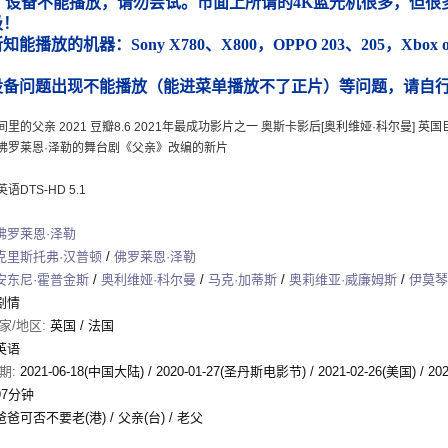
）设备不能播放，请勿尝试。市面上所谓的4K蓝光机很多，但很多
圾！
能播放的机器：Sony X780、X800，OPPO 203、205，Xbox
）
设备问题出现不能播放（能进菜单播放不了正片）等问题，请自
里的父亲 2021 豆瓣8.6 2021年最成功影片之一 奥斯卡影后[奥利维娅·科尔曼] 
佛罗莱恩·泽勒的舞台剧《父亲》改编的新片
语DTS-HD 5.1
佛罗莱恩·泽勒
克里斯托弗·汉普顿
/
佛罗莱恩·泽勒
安东尼·霍普金斯
/
奥利维娅·科尔曼
/
马克·加蒂斯
/
奥莉维亚·威廉姆斯
/
伊莫琴
剧情
家/地区:
英国 / 法国
英语
期:
2021-06-18(中国大陆)
/
2020-01-27(圣丹斯电影节)
/
2021-02-26(美国)
/
20
97分钟
爸爸可否不要老(港) / 父亲(台) / 老父