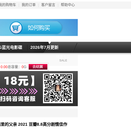
我的购物车
|
我的订单
|
客户留言
|
帮助中心
5G蓝光电影碟
2026年7月更新
特惠专区
SALE
计
0.00
总容量：
0
G
里的父亲 2021 豆瓣8.8高分剧情佳作