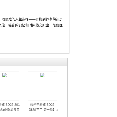
项艰难的人生选择——是搬到养老院还是
之旅，错乱的记忆和时间线交织出一段段匪
碟 BD25 201
蓝光电影碟 BD25
也纳夏季美泉宫
【地球百子 第一季】3
音乐会
碟