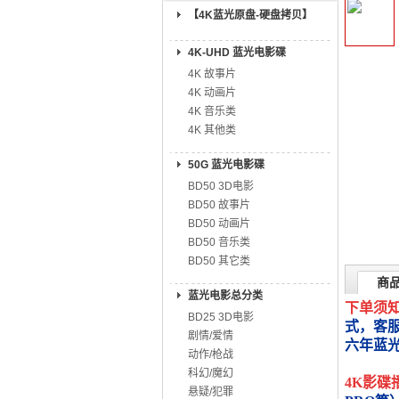
【4K蓝光原盘-硬盘拷贝】
4K-UHD 蓝光电影碟
4K 故事片
4K 动画片
4K 音乐类
4K 其他类
50G 蓝光电影碟
BD50 3D电影
BD50 故事片
BD50 动画片
BD50 音乐类
BD50 其它类
商
蓝光电影总分类
下单须
BD25 3D电影
式，客
剧情/爱情
六年蓝
动作/枪战
科幻/魔幻
4K影碟
悬疑/犯罪