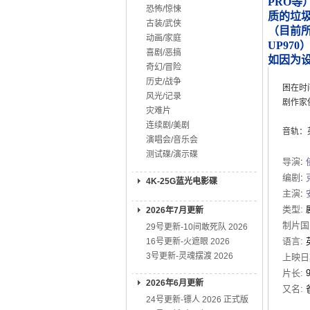
PRO等
恐怖/惊悚
质的垃
古装/武侠
（目前所知
动画/家庭
UP970
喜剧/恶搞
如因为
奇幻/冒险
历史/战争
困在时间
风光/记录
剧作家
灾难片
连续剧/美剧
音轨：英
演唱会/音乐会
测试碟/演示碟
导演
:
编剧
:
4K-25G蓝光电影碟
主演
:
类型:
2026年7月更新
制片国
29号更新-10间敢死队 2026
语言:
16号更新-火遮眼 2026
3号更新-灵魂摆渡 2026
上映日
片长:
2026年6月更新
又名:
24号更新-镖人 2026 正式版