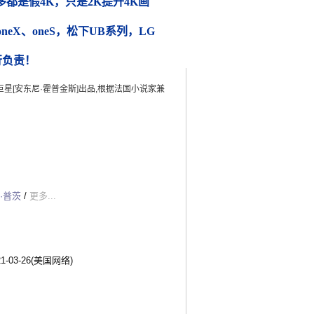
都是假4K，只是2K提升4K画
 oneX、oneS，松下UB系列，LG
行负责！
英国巨星[安东尼·霍普金斯]出品,根据法国小说家兼
·普茨
/
更多...
21-03-26(美国网络)