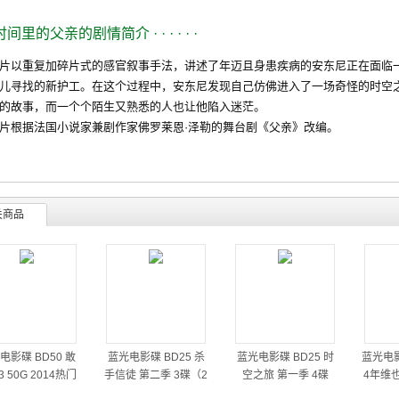
时间里的父亲的剧情简介
· · · · · ·
以重复加碎片式的感官叙事手法，讲述了年迈且身患疾病的安东尼正在面临一
儿寻找的新护工。在这个过程中，安东尼发现自己仿佛进入了一场奇怪的时空
的故事，而一个个陌生又熟悉的人也让他陷入迷茫。
根据法国小说家兼剧作家佛罗莱恩·泽勒的舞台剧《父亲》改编。
关商品
电影碟 BD50 敢
蓝光电影碟 BD25 杀
蓝光电影碟 BD25 时
蓝光电影
 50G 2014热门
手信徒 第二季 3碟（2
空之旅 第一季 4碟
4年维
动作大片
014）