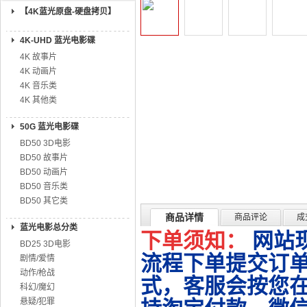
【4K蓝光原盘-硬盘拷贝】
4K-UHD 蓝光电影碟
4K 故事片
4K 动画片
4K 音乐类
4K 其他类
50G 蓝光电影碟
BD50 3D电影
BD50 故事片
BD50 动画片
BD50 音乐类
BD50 其它类
商品详情
商品评论
成
蓝光电影总分类
下单须知：
网站
BD25 3D电影
流程下单提交订单
剧情/爱情
动作/枪战
式，客服会按您
科幻/魔幻
悬疑/犯罪