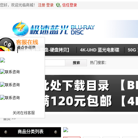
您好，欢迎光临商城！
注册
登录
信任登录
首页
【4K蓝光原盘-硬盘拷贝】
4K-UHD 蓝光电影碟
50
热门搜索：
关闭在线客服
首页
>>
商品分类列表