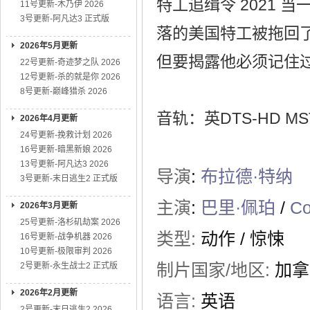
特工追缉令 2021
11号更新-木乃伊 2026
3号更新-阿凡达3 正式版
落的美国特工被拖回
2026年5月更新
但要揭露他必须记住
22号更新-奇迹梦之队 2026
12号更新-杀的就是你 2026
8号更新-巅峰猎杀 2026
音轨：英DTS-HD MST
2026年4月更新
24号更新-挽救计划 2026
16号更新-暗黑新娘 2026
13号更新-阿凡达3 2026
导演
:
布拉德·特纳
3号更新-末日逃生2 正式版
主演
:
巴里·佩珀
/
Co
2026年3月更新
25号更新-洛杉矶劫案 2026
类型:
动作
/
惊悚
16号更新-战争机器 2026
10号更新-极限审判 2026
制片国家/地区:
加拿
2号更新-永生战士2 正式版
2026年2月更新
语言:
英语
2号更新-末日逃生2 2026