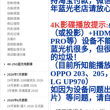
持淘宝付款，微
恐怖/惊悚
年蓝光老店请放
古装/武侠
动画/家庭
喜剧/恶搞
4K影碟播放提示:
奇幻/冒险
历史/战争
（或投影）+HDMI
风光/记录
PRO等）设备不
灾难片
连续剧/美剧
蓝光机很多，但很
演唱会/音乐会
测试碟/演示碟
的垃圾！
（目前所知能播放的机
4K-25G蓝光电影碟
OPPO 203、20
2026年7月更新
LG UP970）
29号更新-10间敢死队 2026
16号更新-火遮眼 2026
如因为设备问题
3号更新-灵魂摆渡 2026
片）等问题，请
2026年6月更新
24号更新-镖人 2026 正式版