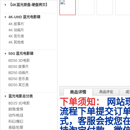
【4K蓝光原盘-硬盘拷贝】
4K-UHD 蓝光电影碟
4K 故事片
4K 动画片
4K 音乐类
4K 其他类
50G 蓝光电影碟
BD50 3D电影
BD50 故事片
BD50 动画片
BD50 音乐类
BD50 其它类
商品详情
商品评论
成
蓝光电影总分类
下单须知：
网站
BD25 3D电影
流程下单提交订单
剧情/爱情
动作/枪战
式，客服会按您
科幻/魔幻
悬疑/犯罪