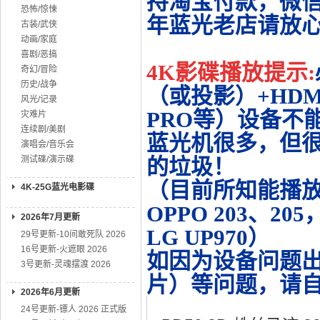
持淘宝付款，微
恐怖/惊悚
年蓝光老店请放
古装/武侠
动画/家庭
喜剧/恶搞
4K影碟播放提示:
奇幻/冒险
历史/战争
（或投影）+HDMI
风光/记录
PRO等）设备不
灾难片
连续剧/美剧
蓝光机很多，但很
演唱会/音乐会
测试碟/演示碟
的垃圾！
（目前所知能播放的机
4K-25G蓝光电影碟
OPPO 203、20
2026年7月更新
LG UP970）
29号更新-10间敢死队 2026
16号更新-火遮眼 2026
如因为设备问题
3号更新-灵魂摆渡 2026
片）等问题，请
2026年6月更新
24号更新-镖人 2026 正式版