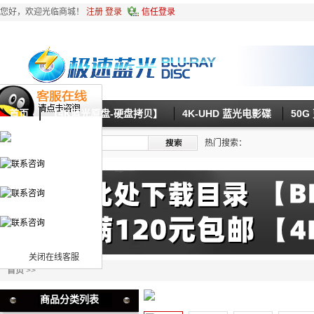
您好，欢迎光临商城！
注册
登录
信任登录
首页
【4K蓝光原盘-硬盘拷贝】
4K-UHD 蓝光电影碟
50
热门搜索：
关闭在线客服
首页
>>
商品分类列表