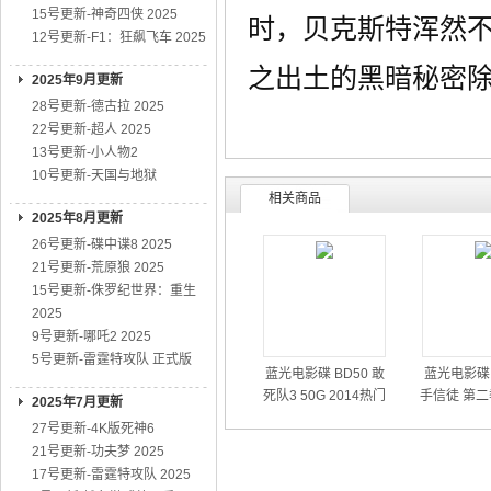
15号更新-神奇四侠 2025
时，贝克斯特浑然
12号更新-F1：狂飙飞车 2025
之出土的黑暗秘密
2025年9月更新
28号更新-德古拉 2025
22号更新-超人 2025
13号更新-小人物2
10号更新-天国与地狱
相关商品
2025年8月更新
26号更新-碟中谍8 2025
21号更新-荒原狼 2025
15号更新-侏罗纪世界：重生
2025
9号更新-哪吒2 2025
5号更新-雷霆特攻队 正式版
蓝光电影碟 BD50 敢
蓝光电影碟 
死队3 50G 2014热门
手信徒 第二
2025年7月更新
动作大片
01
27号更新-4K版死神6
21号更新-功夫梦 2025
17号更新-雷霆特攻队 2025