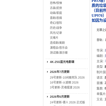
PRO等
恐怖/惊悚
质的垃
古装/武侠
（目前所知
动画/家庭
UP970
喜剧/恶搞
如因为
奇幻/冒险
历史/战争
无罪之
风光/记录
灾难片
音轨：西
连续剧/美剧
演唱会/音乐会
导演
:
测试碟/演示碟
编剧
:
主演
:
4K-25G蓝光电影碟
类型:
2026年7月更新
制片国
语言:
29号更新-10间敢死队 2026
16号更新-火遮眼 2026
首播:
3号更新-灵魂摆渡 2026
集数:
单集片
2026年6月更新
又名:
24号更新-镖人 2026 正式版