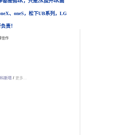
都是假4K，只是2K提升4K画
 oneX、oneS，松下UB系列，LG
行负责！
罪佳作
阿科斯塔
/
更多...