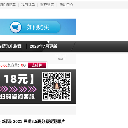
我的购物车
|
我的订单
|
客户留言
|
帮助中心
5G蓝光电影碟
2026年7月更新
特惠专区
SALE
计
0.00
总容量：
0
G
 2碟装 2021 豆瓣8.5高分悬疑犯罪片