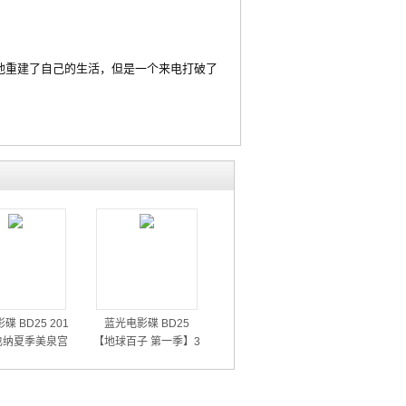
重建了自己的生活，但是一个来电打破了
碟 BD25 201
蓝光电影碟 BD25
也纳夏季美泉宫
【地球百子 第一季】3
音乐会
碟