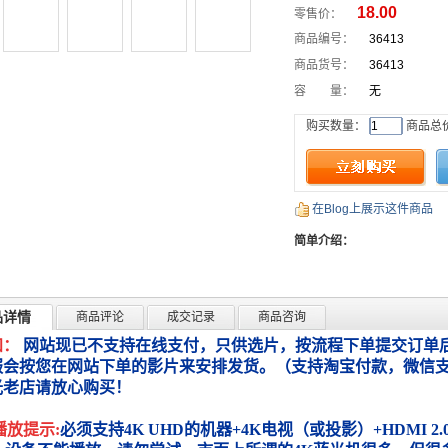
18.00
零售价：
商品编号：
36413
商品货号：
36413
容 量：
无
购买数量：
商品总
在Blog上展示这件商品
简单介绍：
品详情
商品评论
成交记录
商品咨询
知：
网站现已不支持在线支付，只供选片，按流程下单提交订单后
服会按您在网站下单的影片来安排发货。（支持淘宝付款，微信
光老店请放心购买！
播放提示:
必须支持4K UHD的机器+4K电视（或投影）+HDMI 2