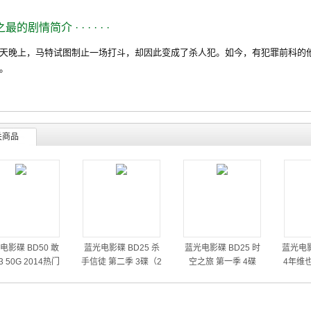
之最的剧情简介
· · · · · ·
晚上，马特试图制止一场打斗，却因此变成了杀人犯。如今，有犯罪前科的他
。
关商品
电影碟 BD50 敢
蓝光电影碟 BD25 杀
蓝光电影碟 BD25 时
蓝光电影
 50G 2014热门
手信徒 第二季 3碟（2
空之旅 第一季 4碟
4年维
动作大片
014）