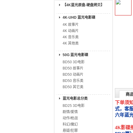
【4K蓝光原盘-硬盘拷贝】
4K-UHD 蓝光电影碟
4K 故事片
4K 动画片
4K 音乐类
4K 其他类
50G 蓝光电影碟
BD50 3D电影
BD50 故事片
BD50 动画片
BD50 音乐类
BD50 其它类
商
蓝光电影总分类
下单须
BD25 3D电影
式，客
剧情/爱情
六年蓝
动作/枪战
科幻/魔幻
4K影碟
悬疑/犯罪