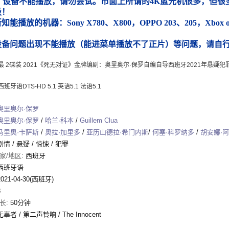
）设备不能播放，请勿尝试。市面上所谓的4K蓝光机很多，但很多
圾！
能播放的机器：Sony X780、X800，OPPO 203、205，Xbox
）
设备问题出现不能播放（能进菜单播放不了正片）等问题，请自
最 2碟装 2021《死无对证》金牌编剧：奥里奥尔·保罗自编自导西班牙2021年悬疑犯
班牙语DTS-HD 5.1 英语5.1 法语5.1
奥里奥尔·保罗
奥里奥尔·保罗
/
哈兰·科本
/
Guillem Clua
马里奥·卡萨斯
/
奥拉·加里多
/
亚历山德拉·希门内斯
/
何塞·科罗纳多
/
胡安娜·
剧情
/
悬疑
/
惊悚
/
犯罪
家/地区:
西班牙
西班牙语
2021-04-30(西班牙)
8
长:
50分钟
无辜者 / 第二声铃响 / The Innocent