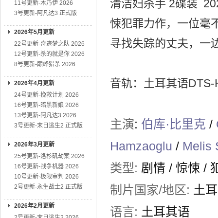
清洁妇杀手 2碟装 20
11号更新-木乃伊 2026
3号更新-阿凡达3 正式版
悚犯罪力作，一位毫
2026年5月更新
寻找失踪的丈夫，一
22号更新-奇迹梦之队 2026
12号更新-杀的就是你 2026
8号更新-巅峰猎杀 2026
音轨：土耳其语DTS-HD 
2026年4月更新
24号更新-挽救计划 2026
16号更新-暗黑新娘 2026
13号更新-阿凡达3 2026
主演
:
伯库·比里克
/
3号更新-末日逃生2 正式版
Hamzaoglu
/
Melis
2026年3月更新
25号更新-洛杉矶劫案 2026
类型:
剧情
/
惊悚
/
16号更新-战争机器 2026
10号更新-极限审判 2026
制片国家/地区:
土耳
2号更新-永生战士2 正式版
2026年2月更新
语言:
土耳其语
2号更新-末日逃生2 2026