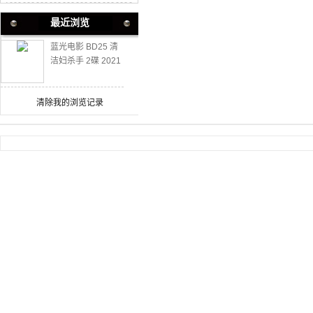
最近浏览
蓝光电影 BD25 清
洁妇杀手 2碟 2021
豆瓣7.4高分惊悚犯
罪力作
清除我的浏览记录