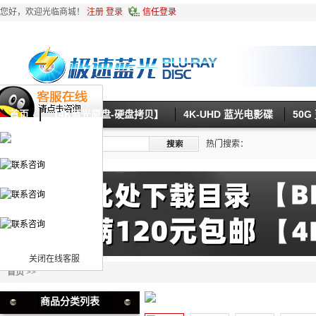
您好，欢迎光临商城！
注册
登录
信任登录
首页
【4K蓝光原盘-硬盘拷贝】
4K-UHD 蓝光电影碟
50
热门搜索：
关闭在线客服
首页
>>
商品分类列表