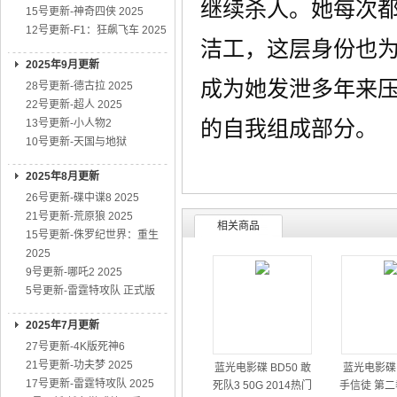
继续杀人。她每次
15号更新-神奇四侠 2025
12号更新-F1：狂飙飞车 2025
洁工，这层身份也
2025年9月更新
成为她发泄多年来
28号更新-德古拉 2025
22号更新-超人 2025
的自我组成部分。
13号更新-小人物2
10号更新-天国与地狱
2025年8月更新
26号更新-碟中谍8 2025
21号更新-荒原狼 2025
相关商品
15号更新-侏罗纪世界：重生
2025
9号更新-哪吒2 2025
5号更新-雷霆特攻队 正式版
2025年7月更新
27号更新-4K版死神6
21号更新-功夫梦 2025
蓝光电影碟 BD50 敢
蓝光电影碟 
17号更新-雷霆特攻队 2025
死队3 50G 2014热门
手信徒 第二