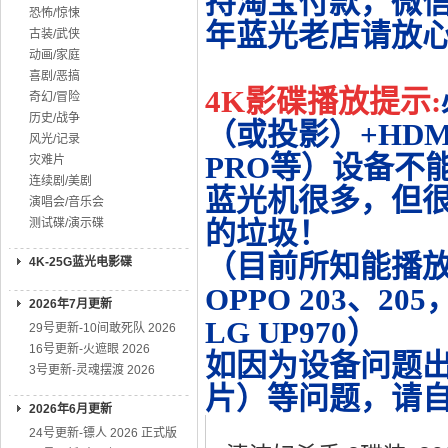
持淘宝付款，微
恐怖/惊悚
年蓝光老店请放
古装/武侠
动画/家庭
喜剧/恶搞
4K影碟播放提示:
奇幻/冒险
历史/战争
（或投影）+HDMI
风光/记录
PRO等）设备不
灾难片
连续剧/美剧
蓝光机很多，但很
演唱会/音乐会
测试碟/演示碟
的垃圾！
（目前所知能播放的机
4K-25G蓝光电影碟
OPPO 203、20
2026年7月更新
LG UP970）
29号更新-10间敢死队 2026
16号更新-火遮眼 2026
如因为设备问题
3号更新-灵魂摆渡 2026
片）等问题，请
2026年6月更新
24号更新-镖人 2026 正式版