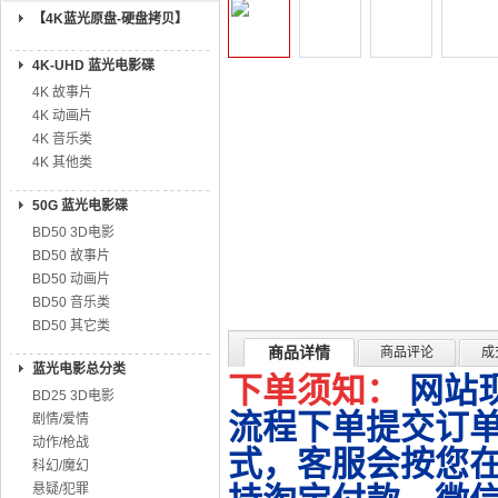
【4K蓝光原盘-硬盘拷贝】
4K-UHD 蓝光电影碟
4K 故事片
4K 动画片
4K 音乐类
4K 其他类
50G 蓝光电影碟
BD50 3D电影
BD50 故事片
BD50 动画片
BD50 音乐类
BD50 其它类
商品详情
商品评论
成
蓝光电影总分类
下单须知：
网站
BD25 3D电影
流程下单提交订单
剧情/爱情
动作/枪战
式，客服会按您
科幻/魔幻
悬疑/犯罪