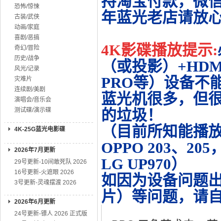
持淘宝付款，微
恐怖/惊悚
年蓝光老店请放
古装/武侠
动画/家庭
喜剧/恶搞
4K影碟播放提示:
奇幻/冒险
历史/战争
（或投影）+HDMI
风光/记录
PRO等）设备不
灾难片
连续剧/美剧
蓝光机很多，但很
演唱会/音乐会
测试碟/演示碟
的垃圾！
（目前所知能播放的机
4K-25G蓝光电影碟
OPPO 203、20
2026年7月更新
LG UP970）
29号更新-10间敢死队 2026
16号更新-火遮眼 2026
如因为设备问题
3号更新-灵魂摆渡 2026
片）等问题，请
2026年6月更新
24号更新-镖人 2026 正式版