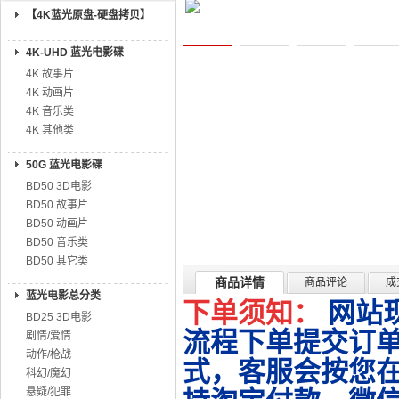
【4K蓝光原盘-硬盘拷贝】
4K-UHD 蓝光电影碟
4K 故事片
4K 动画片
4K 音乐类
4K 其他类
50G 蓝光电影碟
BD50 3D电影
BD50 故事片
BD50 动画片
BD50 音乐类
BD50 其它类
商品详情
商品评论
成
蓝光电影总分类
下单须知：
网站
BD25 3D电影
流程下单提交订单
剧情/爱情
动作/枪战
式，客服会按您
科幻/魔幻
悬疑/犯罪