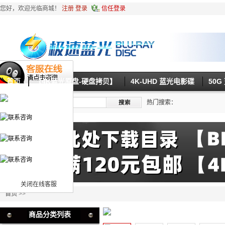
您好，欢迎光临商城！
注册
登录
信任登录
首页
【4K蓝光原盘-硬盘拷贝】
4K-UHD 蓝光电影碟
50
热门搜索：
关闭在线客服
首页
>>
商品分类列表