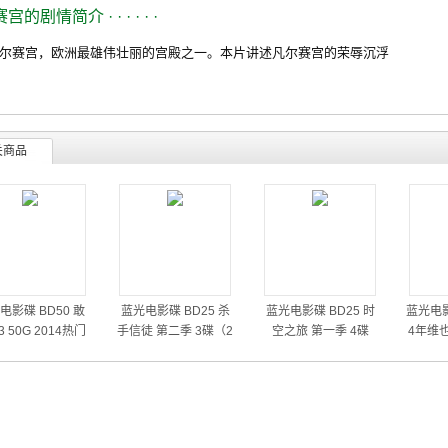
赛宫的剧情简介
· · · · · ·
赛宫，欧洲最雄伟壮丽的宫殿之一。本片讲述凡尔赛宫的荣辱沉浮
关商品
电影碟 BD50 敢
蓝光电影碟 BD25 杀
蓝光电影碟 BD25 时
蓝光电影
 50G 2014热门
手信徒 第二季 3碟（2
空之旅 第一季 4碟
4年维
动作大片
014）