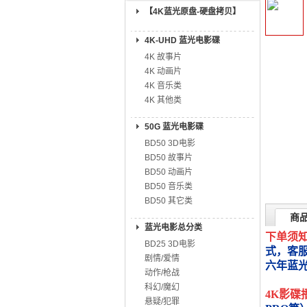
【4K蓝光原盘-硬盘拷贝】
4K-UHD 蓝光电影碟
4K 故事片
4K 动画片
4K 音乐类
4K 其他类
50G 蓝光电影碟
BD50 3D电影
BD50 故事片
BD50 动画片
BD50 音乐类
BD50 其它类
商
蓝光电影总分类
下单须
BD25 3D电影
式，客
剧情/爱情
六年蓝
动作/枪战
科幻/魔幻
4K影碟
悬疑/犯罪