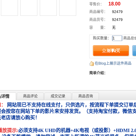
18.00
零售价：
商品编号：
92479
商品货号：
92479
容 量：
无
购买数量：
商品总
在Blog上展示这件商品
简单介绍：
品详情
商品评论
成交记录
商品咨询
知：
网站现已不支持在线支付，只供选片，按流程下单提交订单后
服会按您在网站下单的影片来安排发货。（支持淘宝付款，微信
光老店请放心购买！
播放提示:
必须支持4K UHD的机器+4K电视（或投影）+HDMI 2