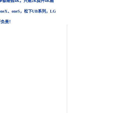
都是假4K，只是2K提升4K画
 oneX、oneS，松下UB系列，LG
行负责！