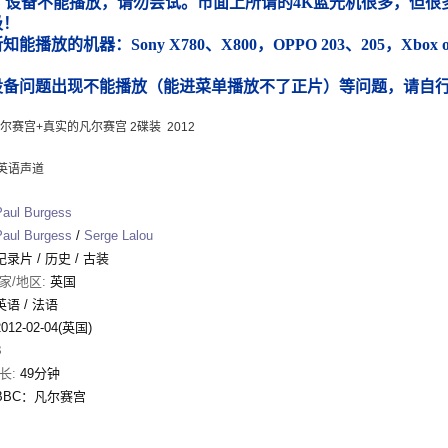
）设备不能播放，请勿尝试。市面上所谓的4K蓝光机很多，但很多
圾！
能播放的机器：Sony X780、X800，OPPO 203、205，Xbox
）
设备问题出现不能播放（能进菜单播放不了正片）等问题，请自
凡尔赛宫+真实的凡尔赛宫 2碟装 2012
英语声道
Paul Burgess
Paul Burgess
/
Serge Lalou
纪录片
/
历史
/
古装
家/地区:
英国
英语 / 法语
2012-02-04(英国)
3
长:
49分钟
BBC：凡尔赛宫