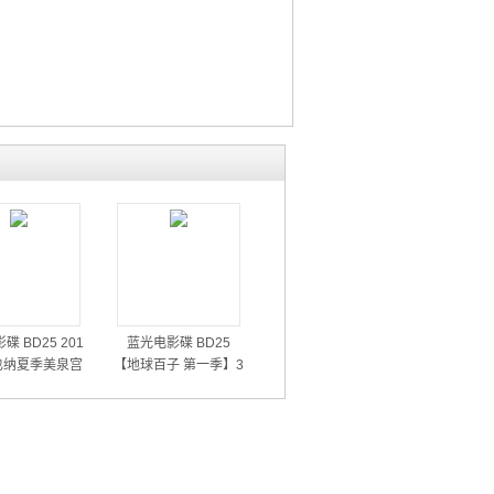
碟 BD25 201
蓝光电影碟 BD25
也纳夏季美泉宫
【地球百子 第一季】3
音乐会
碟