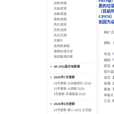
PRO等
恐怖/惊悚
质的垃
古装/武侠
（目前所知
动画/家庭
UP970
喜剧/恶搞
如因为
奇幻/冒险
历史/战争
BBC:
风光/记录
灾难片
音轨：
连续剧/美剧
演唱会/音乐会
导演
:
测试碟/演示碟
编剧
:
类型:
4K-25G蓝光电影碟
制片国
2026年7月更新
语言:
首播:
29号更新-10间敢死队 2026
16号更新-火遮眼 2026
集数:
3号更新-灵魂摆渡 2026
单集片
又名:
2026年6月更新
24号更新-镖人 2026 正式版