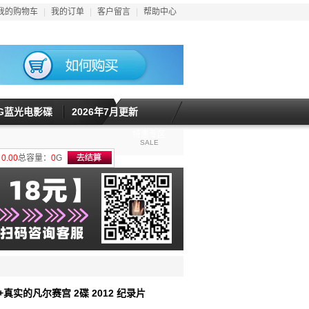
我的购物车
|
我的订单
|
客户留言
|
帮助中心
5G蓝光电影碟
2026年7月更新
特惠专区
SALE
计
0.00
总容量：
0
G
+真实的凡尔赛宫 2碟 2012 纪录片