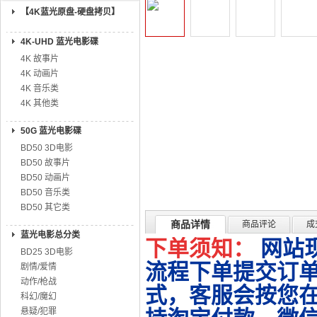
【4K蓝光原盘-硬盘拷贝】
4K-UHD 蓝光电影碟
4K 故事片
4K 动画片
4K 音乐类
4K 其他类
50G 蓝光电影碟
BD50 3D电影
BD50 故事片
BD50 动画片
BD50 音乐类
BD50 其它类
商品详情
商品评论
成
蓝光电影总分类
下单须知：
网站
BD25 3D电影
流程下单提交订单
剧情/爱情
动作/枪战
式，客服会按您
科幻/魔幻
悬疑/犯罪