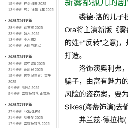
新雾都孤儿的剧
15号更新-神奇四侠 2025
12号更新-F1：狂飙飞车 2025
裘德·洛的儿子拉夫·
2025年9月更新
28号更新-德古拉 2025
Ora将主演新版《雾
22号更新-超人 2025
13号更新-小人物2
的姓+“反转”之意)
10号更新-天国与地狱
打造。
2025年8月更新
26号更新-碟中谍8 2025
洛饰演奥利弗，是
21号更新-荒原狼 2025
15号更新-侏罗纪世界：重生
骗子，由富有魅力的D
2025
9号更新-哪吒2 2025
风险的盗窃案，要为大
5号更新-雷霆特攻队 正式版
2025年7月更新
Sikes(海蒂饰演
27号更新-4K版死神6
21号更新-功夫梦 2025
弗兰兹·德拉梅(《明日
17号更新-雷霆特攻队 2025