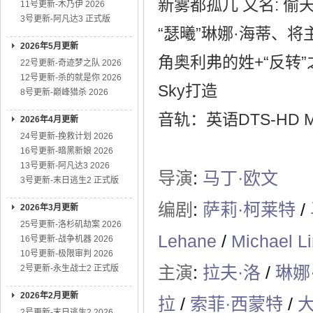
新雾都孤儿 又名: 偷
11号更新-木乃伊 2026
3号更新-阿凡达3 正式版
“瑟曦”琳娜·海蒂、将
2026年5月更新
角奥利弗的姓+“反转
22号更新-奇迹梦之队 2026
12号更新-杀的就是你 2026
Sky打造
8号更新-巅峰猎杀 2026
音轨：英语DTS-HD MS
2026年4月更新
24号更新-挽救计划 2026
16号更新-暗黑新娘 2026
13号更新-阿凡达3 2026
导演
:
马丁·欧文
3号更新-末日逃生2 正式版
编剧
:
萨莉·柯莱特
/
2026年3月更新
25号更新-洛杉矶劫案 2026
Lehane
/
Michael L
16号更新-战争机器 2026
10号更新-极限审判 2026
主演
:
拉夫·洛
/
琳娜
2号更新-永生战士2 正式版
2026年2月更新
拉
/
索菲·西蒙特
/
2号更新-末日逃生2 2026