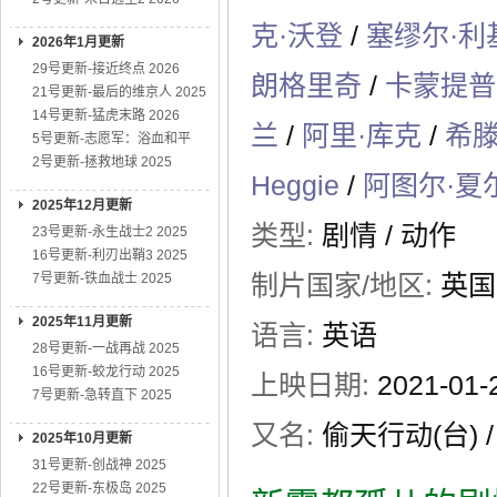
克·沃登
/
塞缪尔·利
2026年1月更新
29号更新-接近终点 2026
朗格里奇
/
卡蒙提普
21号更新-最后的维京人 2025
14号更新-猛虎末路 2026
兰
/
阿里·库克
/
希滕
5号更新-志愿军：浴血和平
2号更新-拯救地球 2025
Heggie
/
阿图尔·夏
2025年12月更新
类型:
剧情
/
动作
23号更新-永生战士2 2025
16号更新-利刃出鞘3 2025
制片国家/地区:
英国
7号更新-铁血战士 2025
2025年11月更新
语言:
英语
28号更新-一战再战 2025
16号更新-蛟龙行动 2025
上映日期:
2021-01
7号更新-急转直下 2025
又名:
偷天行动(台)
2025年10月更新
31号更新-创战神 2025
22号更新-东极岛 2025