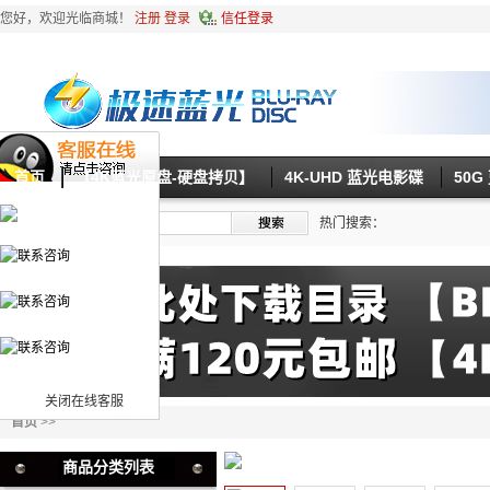
您好，欢迎光临商城！
注册
登录
信任登录
首页
【4K蓝光原盘-硬盘拷贝】
4K-UHD 蓝光电影碟
50
热门搜索：
关闭在线客服
首页
>>
商品分类列表