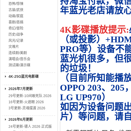
持淘宝付款，微
恐怖/惊悚
年蓝光老店请放
古装/武侠
动画/家庭
喜剧/恶搞
4K影碟播放提示:
奇幻/冒险
历史/战争
（或投影）+HDMI
风光/记录
PRO等）设备不
灾难片
连续剧/美剧
蓝光机很多，但很
演唱会/音乐会
测试碟/演示碟
的垃圾！
（目前所知能播放的机
4K-25G蓝光电影碟
OPPO 203、20
2026年7月更新
LG UP970）
29号更新-10间敢死队 2026
16号更新-火遮眼 2026
如因为设备问题
3号更新-灵魂摆渡 2026
片）等问题，请
2026年6月更新
24号更新-镖人 2026 正式版