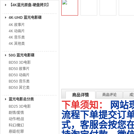
【4K蓝光原盘-硬盘拷贝】
4K-UHD 蓝光电影碟
4K 故事片
4K 动画片
4K 音乐类
4K 其他类
50G 蓝光电影碟
BD50 3D电影
BD50 故事片
BD50 动画片
BD50 音乐类
BD50 其它类
商品详情
商品评论
成
蓝光电影总分类
下单须知：
网站
BD25 3D电影
流程下单提交订单
剧情/爱情
动作/枪战
式，客服会按您
科幻/魔幻
悬疑/犯罪