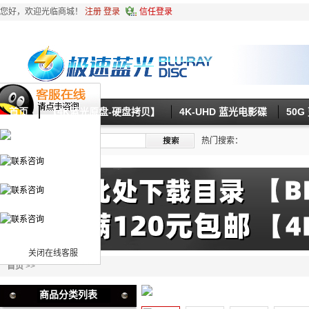
您好，欢迎光临商城！
注册
登录
信任登录
首页
【4K蓝光原盘-硬盘拷贝】
4K-UHD 蓝光电影碟
50
热门搜索：
关闭在线客服
首页
>>
商品分类列表