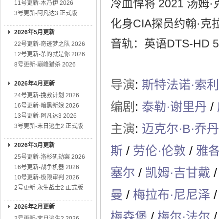
冷血悍将 2021 汤
11号更新-木乃伊 2026
3号更新-阿凡达3 正式版
化身CIA探员约翰·
2026年5月更新
音轨：英语DTS-HD 5.1 
22号更新-奇迹梦之队 2026
12号更新-杀的就是你 2026
8号更新-巅峰猎杀 2026
导演
:
斯特法诺·索
2026年4月更新
24号更新-挽救计划 2026
编剧
:
泰勒·谢里丹
/
16号更新-暗黑新娘 2026
13号更新-阿凡达3 2026
主演
:
迈克尔·B·乔丹
3号更新-末日逃生2 正式版
2026年3月更新
斯
/
劳伦·伦敦
/
雅各
25号更新-洛杉矶劫案 2026
16号更新-战争机器 2026
塞尔
/
凯姆·吉甘戴
/
10号更新-极限审判 2026
2号更新-永生战士2 正式版
曼
/
梅拉布·尼尼泽
/
2026年2月更新
梅森堡
/
梅尔·法尔
/
2号更新-末日逃生2 2026