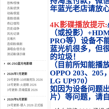
持淘宝付款，微
恐怖/惊悚
年蓝光老店请放
古装/武侠
动画/家庭
喜剧/恶搞
4K影碟播放提示:
奇幻/冒险
历史/战争
（或投影）+HDMI
风光/记录
PRO等）设备不
灾难片
连续剧/美剧
蓝光机很多，但很
演唱会/音乐会
测试碟/演示碟
的垃圾！
（目前所知能播放的机
4K-25G蓝光电影碟
OPPO 203、20
2026年7月更新
LG UP970）
29号更新-10间敢死队 2026
16号更新-火遮眼 2026
如因为设备问题
3号更新-灵魂摆渡 2026
片）等问题，请
2026年6月更新
24号更新-镖人 2026 正式版