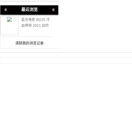
最近浏览
蓝光电影 BD25 冷
血悍将 2021 动作
大片 黑豹男主遗作
清除我的浏览记录