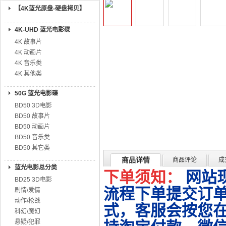
【4K蓝光原盘-硬盘拷贝】
4K-UHD 蓝光电影碟
4K 故事片
4K 动画片
4K 音乐类
4K 其他类
50G 蓝光电影碟
BD50 3D电影
BD50 故事片
BD50 动画片
BD50 音乐类
BD50 其它类
商品详情
商品评论
成
蓝光电影总分类
下单须知：
网站
BD25 3D电影
流程下单提交订单
剧情/爱情
动作/枪战
式，客服会按您
科幻/魔幻
悬疑/犯罪