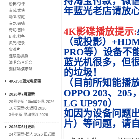
持淘宝付款，微
恐怖/惊悚
年蓝光老店请放
古装/武侠
动画/家庭
喜剧/恶搞
4K影碟播放提示:
奇幻/冒险
历史/战争
（或投影）+HDMI
风光/记录
PRO等）设备不
灾难片
连续剧/美剧
蓝光机很多，但很
演唱会/音乐会
测试碟/演示碟
的垃圾！
（目前所知能播放的机
4K-25G蓝光电影碟
OPPO 203、20
2026年7月更新
LG UP970）
29号更新-10间敢死队 2026
16号更新-火遮眼 2026
如因为设备问题
3号更新-灵魂摆渡 2026
片）等问题，请
2026年6月更新
24号更新-镖人 2026 正式版