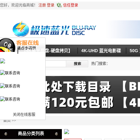
您好，欢迎光临商城！
注册
登录
信任登录
首页
【4K蓝光原盘-硬盘拷贝】
4K-UHD 蓝光电影碟
50
热门搜索：
关闭在线客服
首页
>>
商品分类列表