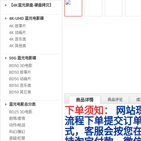
【4K蓝光原盘-硬盘拷贝】
4K-UHD 蓝光电影碟
4K 故事片
4K 动画片
4K 音乐类
4K 其他类
50G 蓝光电影碟
BD50 3D电影
BD50 故事片
BD50 动画片
BD50 音乐类
BD50 其它类
商品详情
商品评论
成
蓝光电影总分类
下单须知：
网站
BD25 3D电影
流程下单提交订单
剧情/爱情
动作/枪战
式，客服会按您
科幻/魔幻
悬疑/犯罪