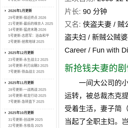
片长:
90 分钟
2026年1月更新
29号更新-接近终点 2026
又名:
侠盗夫妻 / 贼
21号更新-最后的维京人 2025
14号更新-猛虎末路 2026
盗夫妇 / 新贼公贼婆做世
5号更新-志愿军：浴血和平
2号更新-拯救地球 2025
Career / Fun with D
2025年12月更新
23号更新-永生战士2 2025
新抢钱夫妻的剧
16号更新-利刃出鞘3 2025
7号更新-铁血战士 2025
一间大公司的小职员迪
2025年11月更新
28号更新-一战再战 2025
运转，被总裁杰克
16号更新-蛟龙行动 2025
7号更新-急转直下 2025
受着生活，妻子简（蒂
2025年10月更新
当起了全职主妇。
31号更新-创战神 2025
22号更新-东极岛 2025