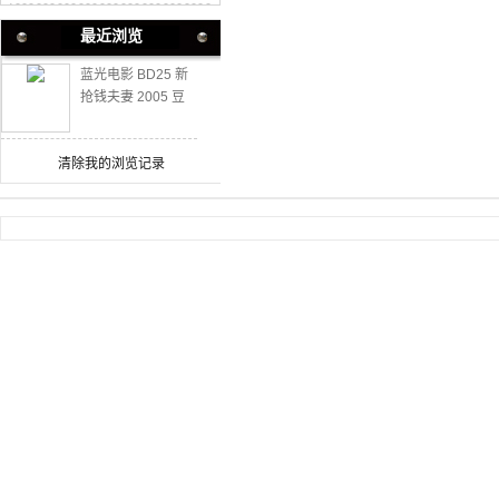
最近浏览
蓝光电影 BD25 新
抢钱夫妻 2005 豆
瓣7.0高分喜剧
清除我的浏览记录