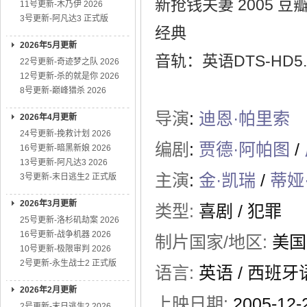
新抢钱夫妻 2005 
11号更新-木乃伊 2026
3号更新-阿凡达3 正式版
经典
2026年5月更新
音轨：英语DTS-HD5.
22号更新-奇迹梦之队 2026
12号更新-杀的就是你 2026
8号更新-巅峰猎杀 2026
导演
:
迪恩·帕里索
2026年4月更新
24号更新-挽救计划 2026
编剧
:
贾德·阿帕图
/
16号更新-暗黑新娘 2026
13号更新-阿凡达3 2026
主演
:
金·凯瑞
/
蒂娅
3号更新-末日逃生2 正式版
2026年3月更新
类型:
喜剧
/
犯罪
25号更新-洛杉矶劫案 2026
16号更新-战争机器 2026
制片国家/地区:
美国
10号更新-极限审判 2026
2号更新-永生战士2 正式版
语言:
英语 / 西班牙
2026年2月更新
上映日期:
2005-12
2号更新-末日逃生2 2026