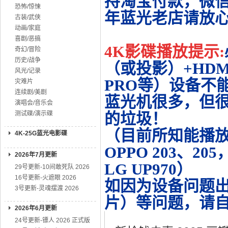
持淘宝付款，微
恐怖/惊悚
年蓝光老店请放
古装/武侠
动画/家庭
喜剧/恶搞
4K影碟播放提示:
奇幻/冒险
历史/战争
（或投影）+HDMI
风光/记录
PRO等）设备不
灾难片
连续剧/美剧
蓝光机很多，但很
演唱会/音乐会
测试碟/演示碟
的垃圾！
（目前所知能播放的机
4K-25G蓝光电影碟
OPPO 203、20
2026年7月更新
LG UP970）
29号更新-10间敢死队 2026
16号更新-火遮眼 2026
如因为设备问题
3号更新-灵魂摆渡 2026
片）等问题，请
2026年6月更新
24号更新-镖人 2026 正式版