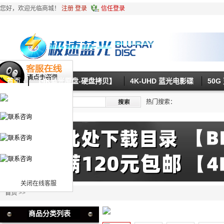
您好，欢迎光临商城！
注册
登录
信任登录
首页
【4K蓝光原盘-硬盘拷贝】
4K-UHD 蓝光电影碟
50
热门搜索：
关闭在线客服
首页
>>
商品分类列表