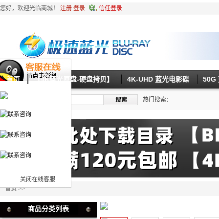
您好，欢迎光临商城！
注册
登录
信任登录
首页
【4K蓝光原盘-硬盘拷贝】
4K-UHD 蓝光电影碟
50
热门搜索：
关闭在线客服
首页
>>
商品分类列表