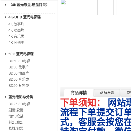
【4K蓝光原盘-硬盘拷贝】
4K-UHD 蓝光电影碟
4K 故事片
4K 动画片
4K 音乐类
4K 其他类
50G 蓝光电影碟
BD50 3D电影
BD50 故事片
BD50 动画片
BD50 音乐类
BD50 其它类
商品详情
商品评论
成
蓝光电影总分类
下单须知：
网站
BD25 3D电影
流程下单提交订单
剧情/爱情
动作/枪战
式，客服会按您
科幻/魔幻
悬疑/犯罪