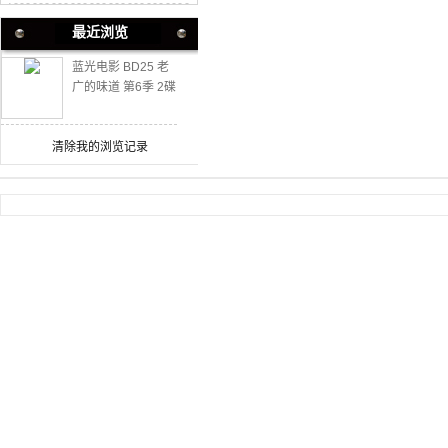
最近浏览
蓝光电影 BD25 老
广的味道 第6季 2碟
装 不支持PS3 PS4
清除我的浏览记录