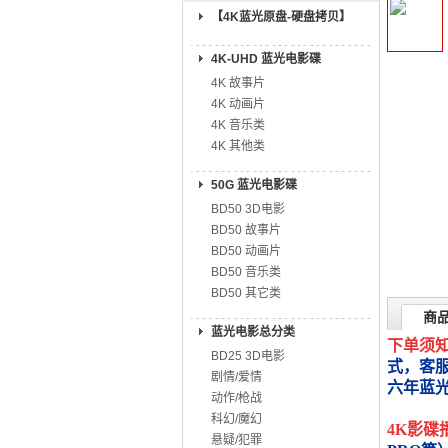
【4K蓝光原盘-硬盘拷贝】
4K-UHD 蓝光电影碟
4K 故事片
4K 动画片
4K 音乐类
4K 其他类
50G 蓝光电影碟
BD50 3D电影
BD50 故事片
BD50 动画片
BD50 音乐类
BD50 其它类
商
蓝光电影总分类
下单须
BD25 3D电影
式，客
剧情/爱情
六年蓝
动作/枪战
科幻/魔幻
4K影碟
悬疑/犯罪