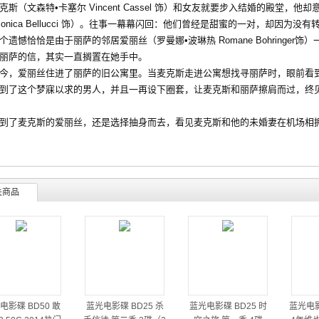
（文森特•卡塞尔 Vincent Cassel 饰）和女友就要步入结婚的殿堂，
Monica Bellucci 饰）。往事一幕幕闪回：他们曾经是甜蜜的一对，却因
个遗憾恰恰是由于丽萨的邻居爱丽丝（罗曼娜•波琳热 Romane Bohringe
丽萨的信，其实一直搁置在她手中。
，爱丽丝住进了丽萨的旧公寓里。当麦克斯走进公寓想找寻丽萨时，眼前看到
到了这个梦寐以求的男人，并且一再设下圈套，让麦克斯和丽萨擦肩而过，终
了麦克斯的爱丽丝，还是选择抽身而去，看见麦克斯和他的未婚妻在机场相拥
关商品
电影碟 BD50 敢
蓝光电影碟 BD25 杀
蓝光电影碟 BD25 时
蓝光电影