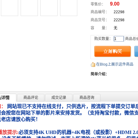
9.00
零售价：
商品编号：
22298
商品货号：
22298
容 量：
无
购买数量：
商品总
在Blog上展示这件商品
简单介绍：
品详情
商品评论
成交记录
商品咨询
知：
网站现已不支持在线支付，只供选片，按流程下单提交订单后
服会按您在网站下单的影片来安排发货。（支持淘宝付款，微信
光老店请放心购买！
播放提示:
必须支持4K UHD的机器+4K电视（或投影）+HDMI 2