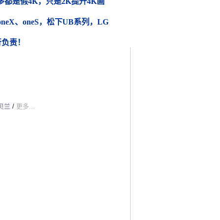
都是假4K，只是2K提升4K画
 oneX、oneS，松下UB系列，LG
行负责！
贝兰
/
更多...