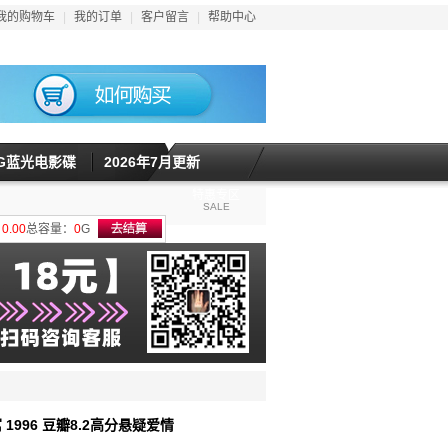
我的购物车
|
我的订单
|
客户留言
|
帮助中心
5G蓝光电影碟
2026年7月更新
特惠专区
SALE
计
0.00
总容量：
0
G
 1996 豆瓣8.2高分悬疑爱情