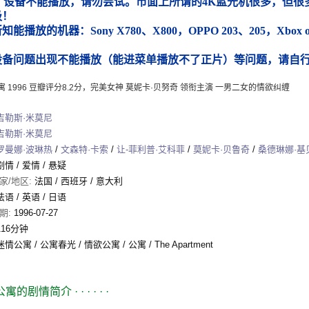
）设备不能播放，请勿尝试。市面上所谓的4K蓝光机很多，但很多
圾！
能播放的机器：Sony X780、X800，OPPO 203、205，Xbox
）
设备问题出现不能播放（能进菜单播放不了正片）等问题，请自
 1996 豆瓣评分8.2分，完美女神 莫妮卡·贝努奇 领衔主演 一男二女的情欲纠缠
吉勒斯·米莫尼
吉勒斯·米莫尼
罗曼娜·波琳热
/
文森特·卡索
/
让-菲利普·艾科菲
/
莫妮卡·贝鲁奇
/
桑德琳娜·基
剧情
/
爱情
/
悬疑
家/地区:
法国 / 西班牙 / 意大利
法语 / 英语 / 日语
期:
1996-07-27
116分钟
迷情公寓 / 公寓春光 / 情欲公寓 / 公寓 / The Apartment
公寓的剧情简介
· · · · · ·