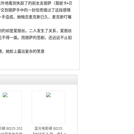
他却意外地看到失踪了的前女友丽萨（莫妮卡•贝
为没有转交到丽萨手中的一封信而错过了这段感情
r饰）一手造成，她暗恋麦克斯已久，麦克斯叮嘱
的却是爱丽丝。二人发生了关系，爱丽丝
见不得一面。而丽萨的悲剧，还远远不止如
，她脸上露出复杂的笑意
碟 BD25 201
蓝光电影碟 BD25