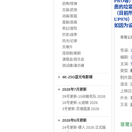
PRO等
恐怖/惊悚
质的垃
古装/武侠
（目前所知
动画/家庭
UP970
喜剧/恶搞
如因为
奇幻/冒险
历史/战争
非常公寓
风光/记录
灾难片
导演
:
连续剧/美剧
编剧
:
演唱会/音乐会
主演
:
测试碟/演示碟
类型:
4K-25G蓝光电影碟
制片国
语言:
2026年7月更新
上映日
29号更新-10间敢死队 2026
片长:
16号更新-火遮眼 2026
又名:
3号更新-灵魂摆渡 2026
2026年6月更新
非常
24号更新-镖人 2026 正式版