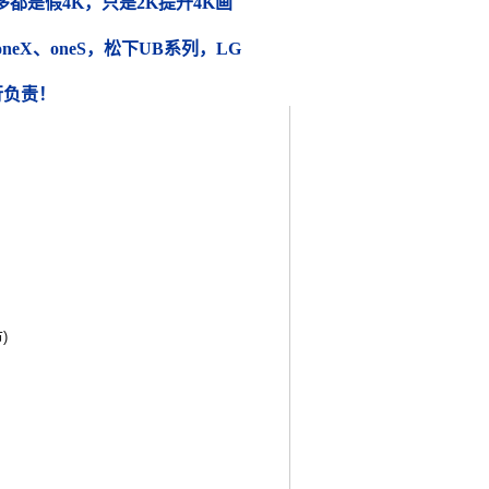
都是假4K，只是2K提升4K画
 oneX、oneS，松下UB系列，LG
行负责！
)