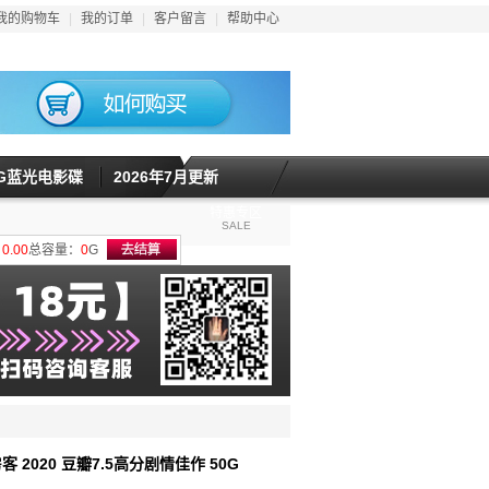
我的购物车
|
我的订单
|
客户留言
|
帮助中心
5G蓝光电影碟
2026年7月更新
特惠专区
SALE
计
0.00
总容量：
0
G
客 2020 豆瓣7.5高分剧情佳作 50G