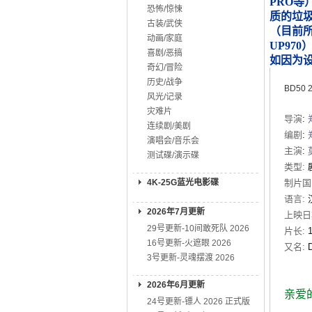
PRO等
恐怖/惊悚
质的垃
古装/武侠
（目前所知
动画/家庭
UP970
喜剧/恶搞
如因为
奇幻/冒险
历史/战争
BD50
风光/记录
灾难片
导演
:
连续剧/美剧
编剧
:
演唱会/音乐会
主演
:
测试碟/演示碟
类型:
4K-25G蓝光电影碟
制片国
语言:
2026年7月更新
上映日
29号更新-10间敢死队 2026
片长:
16号更新-火遮眼 2026
又名:
3号更新-灵魂摆渡 2026
2026年6月更新
亲爱
24号更新-镖人 2026 正式版