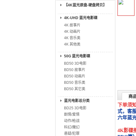
【4K蓝光原盘-硬盘拷贝】
4K-UHD 蓝光电影碟
4K 故事片
4K 动画片
4K 音乐类
4K 其他类
50G 蓝光电影碟
BD50 3D电影
BD50 故事片
BD50 动画片
BD50 音乐类
BD50 其它类
商
蓝光电影总分类
下单须
BD25 3D电影
式，客
剧情/爱情
六年蓝
动作/枪战
科幻/魔幻
4K影碟
悬疑/犯罪