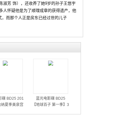
淑芳 饰），还收养了她9岁的孙子王悠宇
多人怀疑他是为了顺理成章的获得遗产，他
式，而那个人正是房东已经过世的儿子
碟 BD25 201
蓝光电影碟 BD25
也纳夏季美泉宫
【地球百子 第一季】3
音乐会
碟