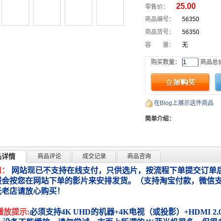
25.00
零售价：
商品编号：
56350
商品货号：
56350
容 量：
无
购买数量：
商品总
在Blog上展示这件商品
简单介绍：
品详情
商品评论
成交记录
商品咨询
知：
网站现已不支持在线支付，只供选片，按流程下单提交订单后
服会按您在网站下单的影片来安排发货。（支持淘宝付款，微信
光老店请放心购买！
播放提示:
必须支持4K UHD的机器+4K电视（或投影）+HDMI 2