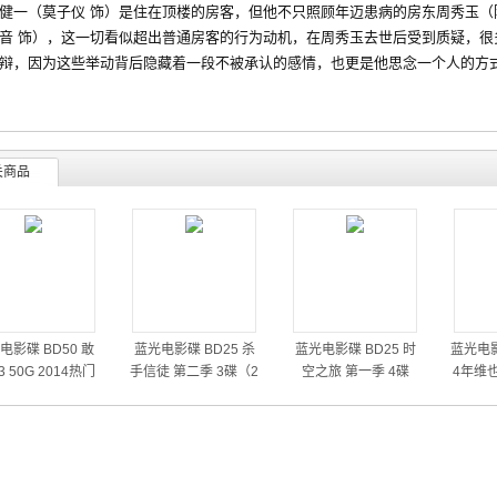
（莫子仪 饰）是住在顶楼的房客，但他不只照顾年迈患病的房东周秀玉（陈
音 饰），这一切看似超出普通房客的行为动机，在周秀玉去世后受到质疑，很
辩，因为这些举动背后隐藏着一段不被承认的感情，也更是他思念一个人的方
关商品
电影碟 BD50 敢
蓝光电影碟 BD25 杀
蓝光电影碟 BD25 时
蓝光电影
 50G 2014热门
手信徒 第二季 3碟（2
空之旅 第一季 4碟
4年维
动作大片
014）