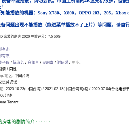
）设备不能播放，请勿尝试。市面上所谓的4K蓝光机很多，但很多
圾！
能播放的机器：Sony X780、X800，OPPO 203、205，Xbox
）
设备问题出现不能播放（能进菜单播放不了正片）等问题，请自
 2D 亲爱的房客 2020 豆瓣评分：7.5 50G
郑有杰
郑有杰
莫子仪
/
陈淑芳
/
白润音
/
吴朋奉
/
谢琼煖
/
更多...
剧情
/
同性
家/地区:
中国台湾
汉语普通话
期:
2020-10-23(中国台湾)
/
2021-02-18(中国台湾网络)
/
2020-07-04(台北电影节
106分钟
Dear Tenant
的房客的剧情简介
· · · · · ·