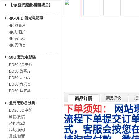
【4K蓝光原盘-硬盘拷贝】
4K-UHD 蓝光电影碟
4K 故事片
4K 动画片
4K 音乐类
4K 其他类
50G 蓝光电影碟
BD50 3D电影
BD50 故事片
BD50 动画片
BD50 音乐类
BD50 其它类
商品详情
商品评论
成
蓝光电影总分类
下单须知：
网站
BD25 3D电影
流程下单提交订单
剧情/爱情
动作/枪战
式，客服会按您
科幻/魔幻
悬疑/犯罪