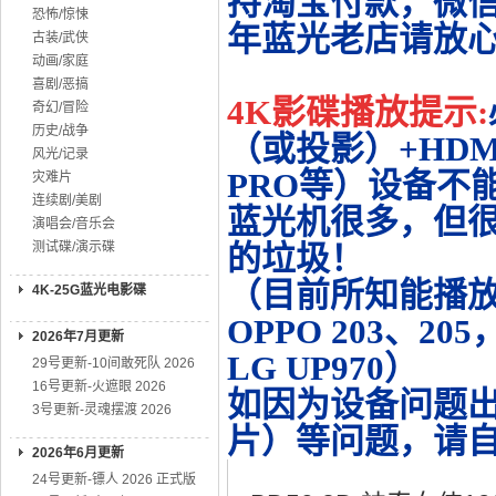
持淘宝付款，微
恐怖/惊悚
年蓝光老店请放
古装/武侠
动画/家庭
喜剧/恶搞
4K影碟播放提示:
奇幻/冒险
历史/战争
（或投影）+HDMI
风光/记录
PRO等）设备不
灾难片
连续剧/美剧
蓝光机很多，但很
演唱会/音乐会
测试碟/演示碟
的垃圾！
（目前所知能播放的机
4K-25G蓝光电影碟
OPPO 203、20
2026年7月更新
LG UP970）
29号更新-10间敢死队 2026
16号更新-火遮眼 2026
如因为设备问题
3号更新-灵魂摆渡 2026
片）等问题，请
2026年6月更新
24号更新-镖人 2026 正式版