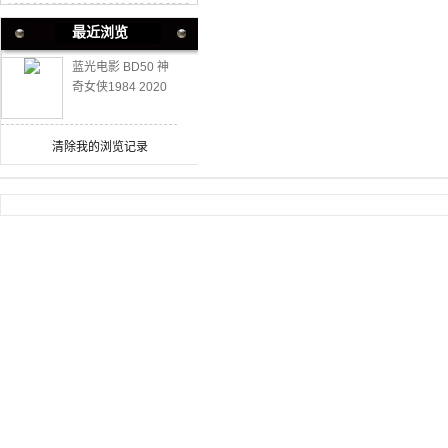
最近浏览
蓝光电影 BD50 神
奇女侠1984 2020
豆瓣高分动作大片
50G 全景声
清除我的浏览记录