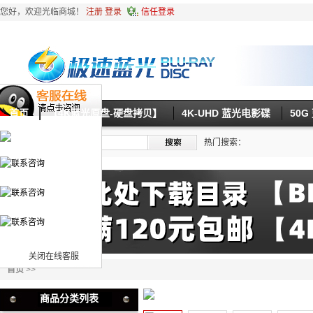
您好，欢迎光临商城！
注册
登录
信任登录
首页
【4K蓝光原盘-硬盘拷贝】
4K-UHD 蓝光电影碟
50
热门搜索：
关闭在线客服
首页
>>
商品分类列表