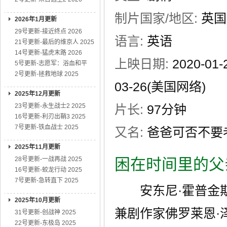
制片国家/地区:
英国
2026年1月更新
29号更新-接近终点 2026
语言:
英语
21号更新-最后的维京人 2025
14号更新-猛虎末路 2026
上映日期:
2020-0
5号更新-志愿军：浴血和平
2号更新-拯救地球 2025
03-26(美国网络)
2025年12月更新
23号更新-永生战士2 2025
片长:
97分钟
16号更新-利刃出鞘3 2025
7号更新-铁血战士 2025
又名:
爸爸可否不要老(港
2025年11月更新
28号更新-一战再战 2025
困在时间里的父
16号更新-蛟龙行动 2025
7号更新-急转直下 2025
安东尼·霍普金斯
2025年10月更新
兼剧作家佛罗莱恩·
31号更新-创战神 2025
22号更新-东极岛 2025