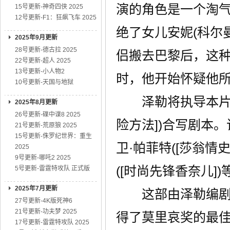
演的角色是一个淘
15号更新-神奇四侠 2025
12号更新-F1：狂飙飞车 2025
绝了女儿安妮(科尔
2025年9月更新
28号更新-德古拉 2025
侣搬去巴黎后，这
22号更新-超人 2025
13号更新-小人物2
时，他开始怀疑他
10号更新-天国与地狱
泽勒将执导本片，
2025年8月更新
26号更新-碟中谍8 2025
险方法])合写剧本
21号更新-荒原狼 2025
15号更新-侏罗纪世界：重生
卫·帕菲特([莎翁情史
2025
9号更新-哪吒2 2025
([时尚先锋香奈儿])
5号更新-雷霆特攻队 正式版
2025年7月更新
这部由泽勒编剧和
27号更新-4K版死神6
21号更新-功夫梦 2025
得了莫里哀奖的最
17号更新-雷霆特攻队 2025