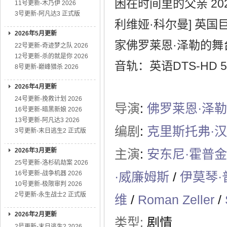
困在时间里的父亲 202
11号更新-木乃伊 2026
3号更新-阿凡达3 正式版
利维娅·科尔曼] 英国
2026年5月更新
家佛罗莱恩·泽勒的
22号更新-奇迹梦之队 2026
12号更新-杀的就是你 2026
音轨：英语DTS-HD 5
8号更新-巅峰猎杀 2026
2026年4月更新
24号更新-挽救计划 2026
导演
:
佛罗莱恩·泽勒
16号更新-暗黑新娘 2026
13号更新-阿凡达3 2026
编剧
:
克里斯托弗·
3号更新-末日逃生2 正式版
2026年3月更新
主演
:
安东尼·霍普
25号更新-洛杉矶劫案 2026
16号更新-战争机器 2026
·威廉姆斯
/
伊莫琴·
10号更新-极限审判 2026
2号更新-永生战士2 正式版
维
/
Roman Zeller
/
2026年2月更新
类型:
剧情
2号更新-末日逃生2 2026