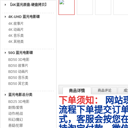
【4K蓝光原盘-硬盘拷贝】
4K-UHD 蓝光电影碟
4K 故事片
4K 动画片
4K 音乐类
4K 其他类
50G 蓝光电影碟
BD50 3D电影
BD50 故事片
BD50 动画片
BD50 音乐类
BD50 其它类
商品详情
商品评论
成
蓝光电影总分类
下单须知：
网站
BD25 3D电影
流程下单提交订单
剧情/爱情
动作/枪战
式，客服会按您
科幻/魔幻
悬疑/犯罪