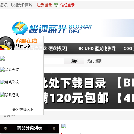
您好，欢迎光临商城！
注册
登录
信任登录
首页
【4K蓝光原盘-硬盘拷贝】
4K-UHD 蓝光电影碟
50
热门搜索：
关闭在线客服
首页
>>
商品分类列表