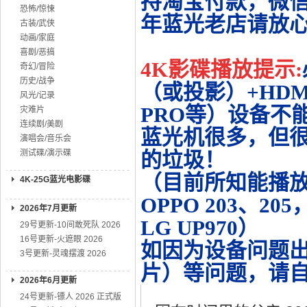
持淘宝付款，微
恐怖/惊悚
年蓝光老店请放
古装/武侠
动画/家庭
喜剧/恶搞
4K影碟播放提示:
奇幻/冒险
历史/战争
（或投影）+HDMI
风光/记录
PRO等）设备不
灾难片
连续剧/美剧
蓝光机很多，但很
演唱会/音乐会
测试碟/演示碟
的垃圾！
（目前所知能播放的机
4K-25G蓝光电影碟
OPPO 203、20
2026年7月更新
LG UP970）
29号更新-10间敢死队 2026
16号更新-火遮眼 2026
如因为设备问题
3号更新-灵魂摆渡 2026
片）等问题，请
2026年6月更新
24号更新-镖人 2026 正式版