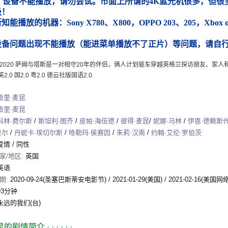
）设备不能播放，请勿尝试。市面上所谓的4K蓝光机很多，但很多
圾！
能播放的机器：Sony X780、X800，OPPO 203、205，Xbox
）
设备问题出现不能播放（能进菜单播放不了正片）等问题，请自
 2020 萨姆与塔斯是一对相守20年的伴侣，俩人计划驱车穿越英格兰探访朋友、家人
2.0 国2.0 粤2.0 德云社版国语2.0
哈里·麦昆
哈里·麦昆
科林·费尔斯
/
斯坦利·图齐
/
皮帕·海伍德
/
彼得·麦昆
/
妮娜·马林
/
伊恩·德赖斯
贝尔
/
丹妮卡·埃切尔斯
/
哈勒玛·侯赛因
/
朱莉·汉南
/
约翰·艾伦·罗伯茨
爱情
/
同性
家/地区:
英国
英语
期:
2020-09-24(圣塞巴斯蒂安电影节)
/
2021-01-29(美国)
/
2021-02-16(美国网络
93分钟
永远的我们(台)
星的剧情简介
· · · · · ·