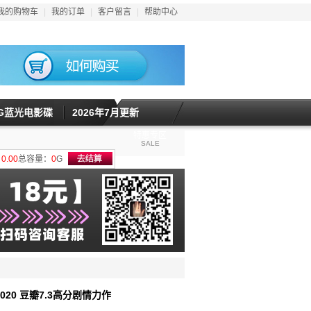
我的购物车
|
我的订单
|
客户留言
|
帮助中心
5G蓝光电影碟
2026年7月更新
特惠专区
SALE
计
0.00
总容量：
0
G
2020 豆瓣7.3高分剧情力作