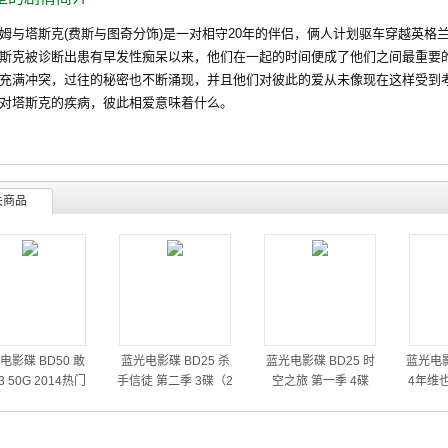
塔斯克(费斯与图奇分饰)是一对相守20年的伴侣，俩人计划驱车穿越英格
斯克被诊断出患有早发性痴呆以来，他们在一起的时间便成了他们之间最重要
充满冲突，过往的秘密也不断涌现，并且他们对彼此的爱从未像现在这样受到
对塔斯克的疾病，彼此相爱意味着什么。
关商品
电影碟 BD50 敢
蓝光电影碟 BD25 杀
蓝光电影碟 BD25 时
蓝光电影
 50G 2014热门
手信徒 第二季 3碟（2
空之旅 第一季 4碟
4年维
动作大片
014）