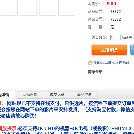
9.00
零售价：
商品编号：
73372
商品货号：
73372
容 量：
无
购买数量：
商品总
在Blog上展示这件商品
简单介绍：
品详情
商品评论
成交记录
商品咨询
知：
网站现已不支持在线支付，只供选片，按流程下单提交订单后
服会按您在网站下单的影片来安排发货。（支持淘宝付款，微信
光老店请放心购买！
播放提示:
必须支持4K UHD的机器+4K电视（或投影）+HDMI 2