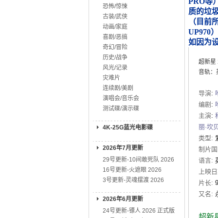
PRO等
恐怖/惊悚
质的垃
古装/武侠
（目前所知
动画/家庭
UP970
喜剧/恶搞
如因为
奇幻/冒险
历史/战争
超新星
风光/记录
音轨：英
灾难片
连续剧/美剧
导演
:
演唱会/音乐会
编剧
:
测试碟/演示碟
主演
:
丽·坎
4K-25G蓝光电影碟
类型:
2026年7月更新
制片国
29号更新-10间敢死队 2026
语言:
16号更新-火遮眼 2026
上映日
3号更新-灵魂摆渡 2026
片长:
又名:
2026年6月更新
24号更新-镖人 2026 正式版
超新