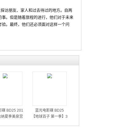
兰探访朋友、家人和过去待过的地方。自两
的事。但是随着旅程的进行，他们对于未来
考验。最终，他们还必须面对这样一个问
碟 BD25 201
蓝光电影碟 BD25
也纳夏季美泉宫
【地球百子 第一季】3
音乐会
碟