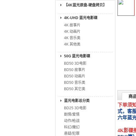
【4K蓝光原盘-硬盘拷贝】
4K-UHD 蓝光电影碟
4K 故事片
4K 动画片
4K 音乐类
4K 其他类
50G 蓝光电影碟
BD50 3D电影
BD50 故事片
BD50 动画片
BD50 音乐类
BD50 其它类
商
蓝光电影总分类
下单须
BD25 3D电影
式，客
剧情/爱情
六年蓝
动作/枪战
科幻/魔幻
4K影碟
悬疑/犯罪