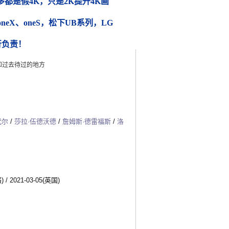
都是假4K，只是2K提升4K画
 oneX、oneS，松下UB系列，LG
行负责！
和过去待过的地方
代尔
/
莎拉·伍德沃德
/
詹姆斯·德雷福斯
/
洛
)
/
2021-03-05(英国)