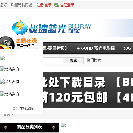
您好，欢迎光临商城！
注册
登录
信任登录
首页
【4K蓝光原盘-硬盘拷贝】
4K-UHD 蓝光电影碟
50
热门搜索：
关闭在线客服
首页
>>
商品分类列表