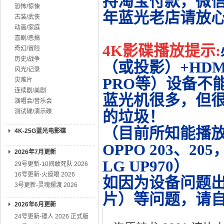
持淘宝付款，微
恐怖/惊悚
年蓝光老店请放
古装/武侠
动画/家庭
喜剧/恶搞
4K影碟播放提示:
奇幻/冒险
历史/战争
（或投影）+HDMI
风光/记录
PRO等）设备不
灾难片
连续剧/美剧
蓝光机很多，但很
演唱会/音乐会
测试碟/演示碟
的垃圾！
（目前所知能播放的机
4K-25G蓝光电影碟
OPPO 203、20
2026年7月更新
LG UP970）
29号更新-10间敢死队 2026
16号更新-火遮眼 2026
如因为设备问题
3号更新-灵魂摆渡 2026
片）等问题，请
2026年6月更新
24号更新-镖人 2026 正式版