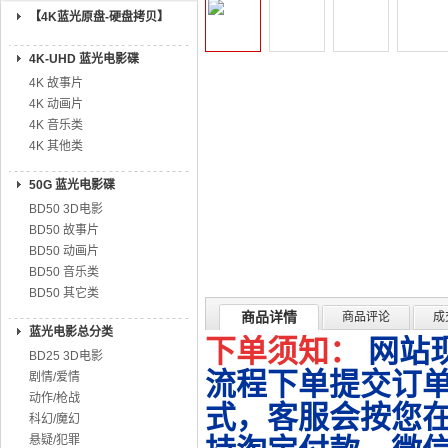
【4K蓝光原盘-硬盘拷贝】
4K-UHD 蓝光电影碟
4K 故事片
4K 动画片
4K 音乐类
4K 其他类
50G 蓝光电影碟
BD50 3D电影
BD50 故事片
BD50 动画片
BD50 音乐类
BD50 其它类
商品详情
商品评论
成
蓝光电影总分类
下单须知：
网站
BD25 3D电影
流程下单提交订单
剧情/爱情
动作/枪战
式，客服会按您
科幻/魔幻
悬疑/犯罪