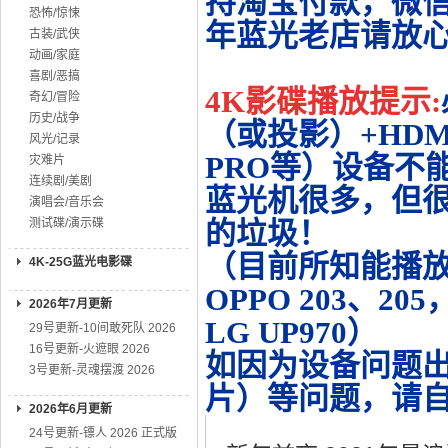
持淘宝付款，微
恐怖/惊悚
年蓝光老店请放
古装/武侠
动画/家庭
喜剧/恶搞
4K影碟播放提示:
奇幻/冒险
历史/战争
（或投影）+HDMI
风光/记录
PRO等）设备不
灾难片
连续剧/美剧
蓝光机很多，但很
演唱会/音乐会
测试碟/演示碟
的垃圾！
（目前所知能播放的机
4K-25G蓝光电影碟
OPPO 203、20
2026年7月更新
LG UP970）
29号更新-10间敢死队 2026
16号更新-火遮眼 2026
如因为设备问题
3号更新-灵魂摆渡 2026
片）等问题，请
2026年6月更新
24号更新-镖人 2026 正式版