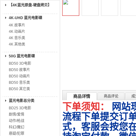
【4K蓝光原盘-硬盘拷贝】
4K-UHD 蓝光电影碟
4K 故事片
4K 动画片
4K 音乐类
4K 其他类
50G 蓝光电影碟
BD50 3D电影
BD50 故事片
BD50 动画片
BD50 音乐类
BD50 其它类
商品详情
商品评论
成
蓝光电影总分类
下单须知：
网站
BD25 3D电影
流程下单提交订单
剧情/爱情
动作/枪战
式，客服会按您
科幻/魔幻
悬疑/犯罪