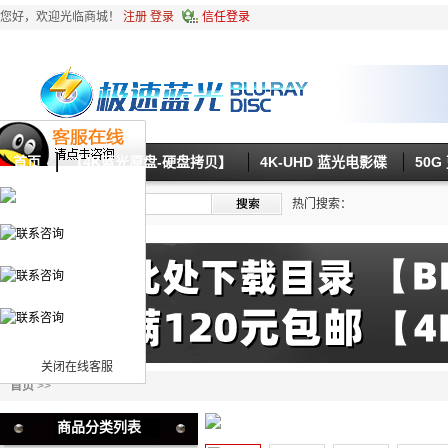
您好，欢迎光临商城！
注册
登录
信任登录
首页
【4K蓝光原盘-硬盘拷贝】
4K-UHD 蓝光电影碟
50
热门搜索：
关闭在线客服
首页
>>
商品分类列表