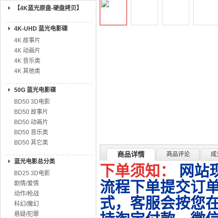
【4K蓝光原盘-硬盘拷贝】
4K-UHD 蓝光电影碟
4K 故事片
4K 动画片
4K 音乐类
4K 其他类
50G 蓝光电影碟
BD50 3D电影
BD50 故事片
BD50 动画片
BD50 音乐类
BD50 其它类
商品详情
商品评论
成
蓝光电影总分类
下单须知：
网站
BD25 3D电影
流程下单提交订单
剧情/爱情
动作/枪战
式，客服会按您
科幻/魔幻
悬疑/犯罪