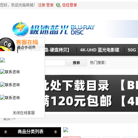
您好，欢迎光临商城！
注册
登录
信任登录
首页
【4K蓝光原盘-硬盘拷贝】
4K-UHD 蓝光电影碟
50
热门搜索：
关闭在线客服
首页
>>
商品分类列表