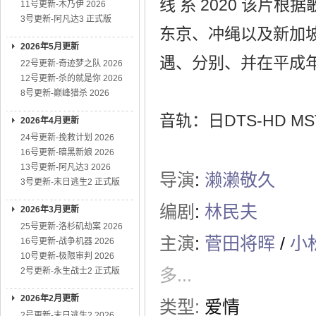
线 糸 2020 该片
11号更新-木乃伊 2026
3号更新-阿凡达3 正式版
东京、冲绳以及新加坡
2026年5月更新
遇、分别、并在平成
22号更新-奇迹梦之队 2026
12号更新-杀的就是你 2026
8号更新-巅峰猎杀 2026
音轨：日DTS-HD MSTR
2026年4月更新
24号更新-挽救计划 2026
16号更新-暗黑新娘 2026
13号更新-阿凡达3 2026
导演
:
濑濑敬久
3号更新-末日逃生2 正式版
编剧
:
林民夫
2026年3月更新
25号更新-洛杉矶劫案 2026
主演
:
菅田将晖
/
小
16号更新-战争机器 2026
10号更新-极限审判 2026
多...
2号更新-永生战士2 正式版
2026年2月更新
类型:
爱情
2号更新-末日逃生2 2026