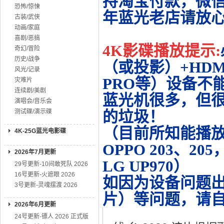
持淘宝付款，微
恐怖/惊悚
年蓝光老店请放
古装/武侠
动画/家庭
喜剧/恶搞
4K影碟播放提示:
奇幻/冒险
历史/战争
（或投影）+HDMI
风光/记录
PRO等）设备不
灾难片
连续剧/美剧
蓝光机很多，但很
演唱会/音乐会
测试碟/演示碟
的垃圾！
（目前所知能播放的机
4K-25G蓝光电影碟
OPPO 203、20
2026年7月更新
LG UP970）
29号更新-10间敢死队 2026
16号更新-火遮眼 2026
如因为设备问题
3号更新-灵魂摆渡 2026
片）等问题，请
2026年6月更新
24号更新-镖人 2026 正式版