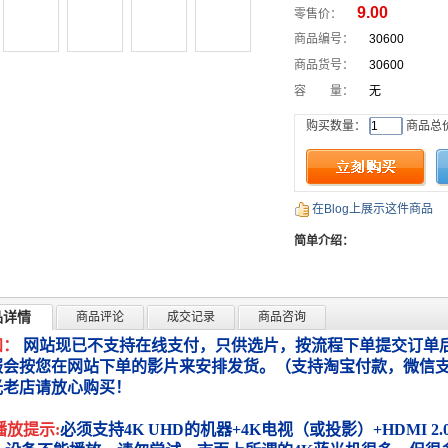
9.00
零售价：
商品编号：
30600
商品货号：
30600
容 量：
无
购买数量：
商品总
在Blog上展示这件商品
简单介绍：
品详情
商品评论
成交记录
商品咨询
知：
网站现已不支持在线支付，只供选片，按流程下单提交订单后
服会按您在网站下单的影片来安排发货。（支持淘宝付款，微信
光老店请放心购买！
播放提示:
必须支持4K UHD的机器+4K电视（或投影）+HDMI 2