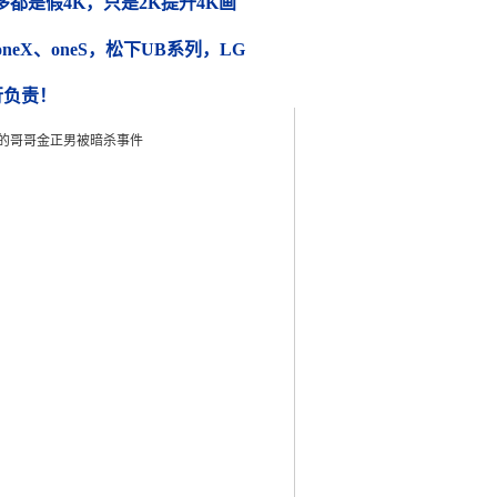
都是假4K，只是2K提升4K画
 oneX、oneS，松下UB系列，LG
行负责！
正恩的哥哥金正男被暗杀事件