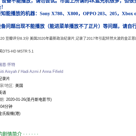
）设备不能播放，请勿尝试。市面上所谓的4K蓝光机很多，但很多
圾！
能播放的机器：Sony X780、X800，OPPO 203、205，Xbox
）
设备问题出现不能播放（能进菜单播放不了正片）等问题，请自
2020 豆瓣评分8.3分 美国2020年最新政治纪录片,记录了2017年引起轩然大波的金
TS-HD MSTR 5.1
瑞恩·怀特
iti Aisyah
/
Hadi Azmi
/
Anna Fifield
纪录片
家/地区:
美国
英语
期:
2020-01-26(圣丹斯电影节)
104分钟
金氏殺機(港)
的剧情简介
· · · · · ·