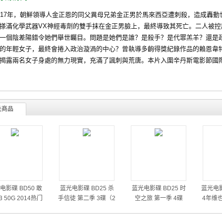
7年，朝鮮領導人金正恩的同父異母兄弟金正男於馬來西亞遭刺殺，造成轟動
搽滿化學武器VX神經毒劑的雙手抹在金正男臉上，最終導致其死亡。二人被
一個陰差陽錯令她們舉世矚目。問題是她們是誰？是殺手？是代罪羔羊？還是
的年輕女子，最終會捲入政治漩渦的中心？曾執導多齣得獎紀錄作品的賴恩韋特 (Ry
揭露兩名女子身處的無力現實，充滿了諷刺與荒唐。本片入圍辛丹斯電影節國
关商品
电影碟 BD50 敢
蓝光电影碟 BD25 杀
蓝光电影碟 BD25 时
蓝光电影
 50G 2014热门
手信徒 第二季 3碟（2
空之旅 第一季 4碟
4年维
动作大片
014）