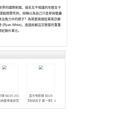
世界的國際新聞。兩名互不相識的年輕女子
控謀殺問罪死刑，辯稱以為自己只是參與整蠱
政治角力中的棋子？為甚麼兩個從東南亞鄉
an White)，透過拆解這宗懸案的重重
際紀錄片單元。
碟 BD25 201
蓝光电影碟 BD25
也纳夏季美泉宫
【地球百子 第一季】3
音乐会
碟