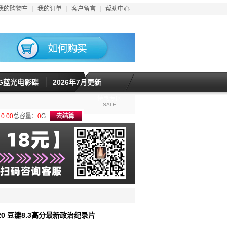
我的购物车
|
我的订单
|
客户留言
|
帮助中心
5G蓝光电影碟
2026年7月更新
特惠专区
SALE
计
0.00
总容量：
0
G
020 豆瓣8.3高分最新政治纪录片