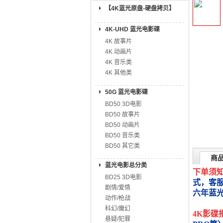
【4K蓝光原盘-硬盘拷贝】
4K-UHD 蓝光电影碟
4K 故事片
4K 动画片
4K 音乐类
4K 其他类
50G 蓝光电影碟
BD50 3D电影
BD50 故事片
BD50 动画片
BD50 音乐类
BD50 其它类
商
蓝光电影总分类
下单须
BD25 3D电影
式，客
剧情/爱情
六年蓝
动作/枪战
科幻/魔幻
4K影碟
悬疑/犯罪