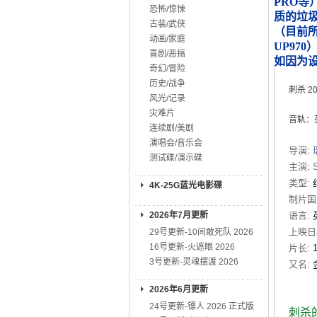
PRO等
恐怖/惊悚
质的垃
古装/武侠
（目前所知
动画/家庭
UP970
喜剧/恶搞
如因为
奇幻/冒险
历史/战争
刺杀 
风光/记录
灾难片
音轨：英D
连续剧/美剧
演唱会/音乐会
导演
:
测试碟/演示碟
主演
:
S
类型:
4K-25G蓝光电影碟
制片国
2026年7月更新
语言:
上映日
29号更新-10间敢死队 2026
16号更新-火遮眼 2026
片长:
3号更新-灵魂摆渡 2026
又名:
2026年6月更新
24号更新-镖人 2026 正式版
刺杀